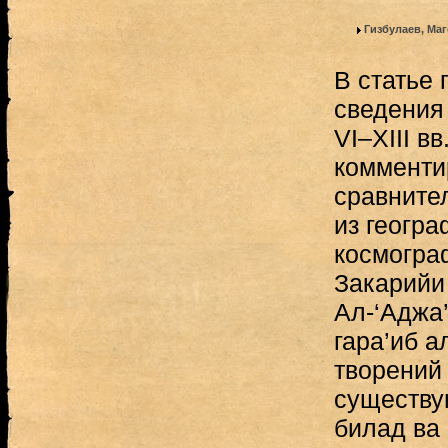
Гизбулаев, Ма
В статье
сведения 
VI–XIII в
комменти
сравните
из геогр
коcмогра
Закарийи 
Ал-‘Аджа’
гара’иб 
творений
существу
билад ва 