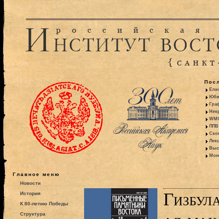
Пос
Ели
Юби
Гра
Некр
WMO:
ППВ 
Ско
Лекц
Выс
Моно
Главное меню
Новости
Гизбул
История
К 80-летию Победы
Структура