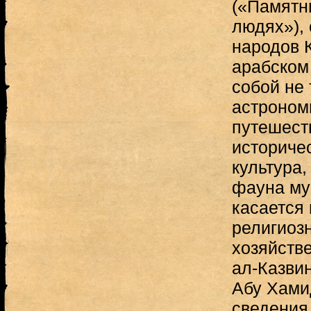
(«Памятни
людях»),
народов 
арабском
собой не 
астроном
путешест
историчес
культура,
фауна му
касается
религиозн
хозяйстве
ал-Казви
Абу Хами
сведения 