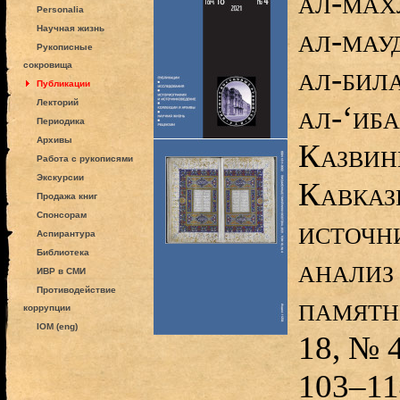
ал-махл
Personalia
ал-мау
Научная жизнь
Рукописные
сокровища
ал-била
Публикации
Лекторий
ал-‘иб
Периодика
Архивы
Казвин
Работа с рукописями
Экскурсии
Кавказ
Продажа книг
Спонсорам
источн
Аспирантура
Библиотека
анализ
ИВР в СМИ
Противодействие
памятн
коррупции
IOM (eng)
18, № 4
103–11