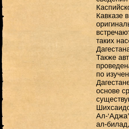
Каспийск
Кавказе 
оригинал
встречают
таких на
Дагестана
Также ав
проведен
по изуче
Дагестане
основе с
существу
Шихсаидо
Ал-‘Аджа’
ал-билад,