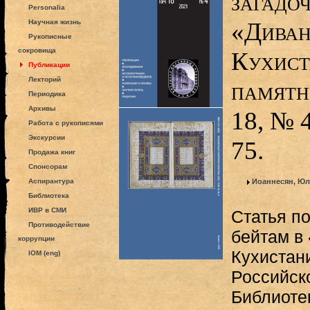
загадо
Personalia
«Диван
Научная жизнь
Рукописные
сокровища
Кухист
Публикации
Лекторий
памятн
Периодика
Архивы
18, № 4
Работа с рукописями
Экскурсии
75.
Продажа книг
Спонсорам
Аспирантура
Иоаннесян, Юл
Библиотека
ИВР в СМИ
Статья п
Противодействие
бейтам в
коррупции
Кухистани
IOM (eng)
Российск
Библиотек