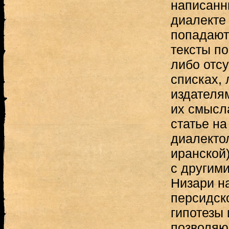
написанн
диалекте 
попадают
тексты по
либо отсу
списках,
издателя
их смысл
статье н
диалекто
иранской)
с другим
Низари н
персидск
гипотезы 
позволяю