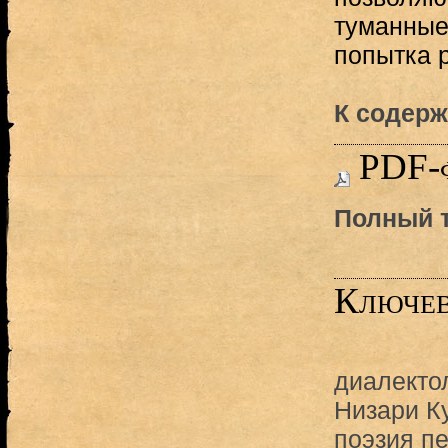
туманные 
попытка р
К содерж
PDF-
Полный т
Ключев
диалекто
Низари К
поэзия п