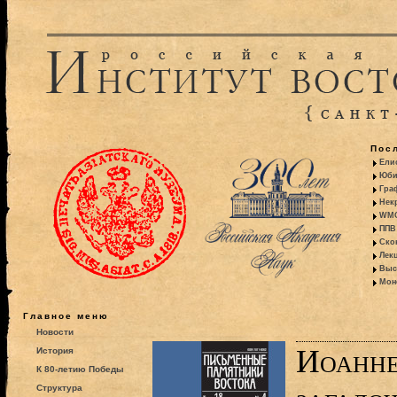
Пос
Ели
Юби
Гра
Некр
WMO:
ППВ 
Ско
Лекц
Выс
Моно
Главное меню
Новости
Иоанне
История
К 80-летию Победы
Структура