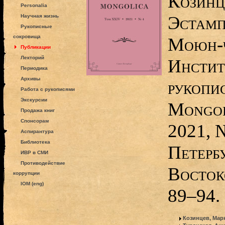
Козинц
Personalia
Эстамп
Научная жизнь
Рукописные
сокровища
Моюн-ч
Публикации
Лекторий
Инстит
Периодика
Архивы
рукопи
Работа с рукописями
Экскурсии
Mongol
Продажа книг
Спонсорам
2021, 
Аспирантура
Библиотека
Петерб
ИВР в СМИ
Противодействие
Восток
коррупции
IOM (eng)
89–94.
Козинцев, Мар