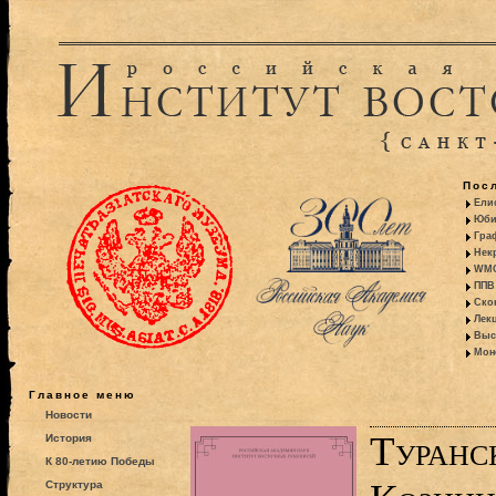
Пос
Ели
Юби
Гра
Некр
WMO:
ППВ 
Ско
Лекц
Выс
Моно
Главное меню
Новости
Туранск
История
К 80-летию Победы
Структура