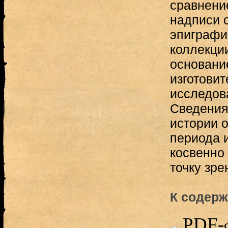
сравнени
надписи с
эпиграфи
коллекци
основание
изготовит
исследова
Сведения 
истории о
периода 
косвенно
точку зре
К содерж
PDF-