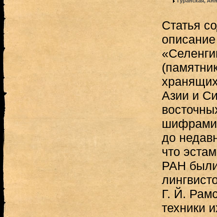
Туранская, Ан
Статья с
описание
«Селенги
(памятни
хранящих
Азии и С
восточны
шифрами 
до недав
что эста
РАН были
лингвист
Г. Й. Рам
техники и