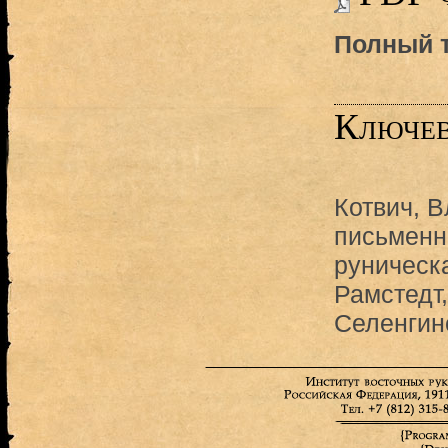
Полный т
Ключев
Котвич, 
письменн
руническ
Рамстедт,
Селенгин