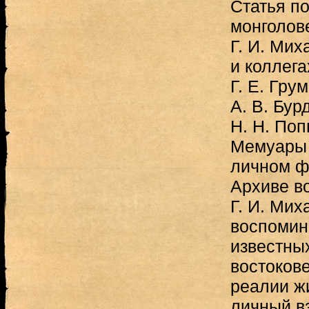
Статья п
монголов
Г. И. Мих
и коллега
Г. Е. Гру
А. В. Бур
Н. Н. Поп
Мемуары 
личном ф
Архиве в
Г. И. Мих
воспомин
известных
востоков
реалии жи
личный в