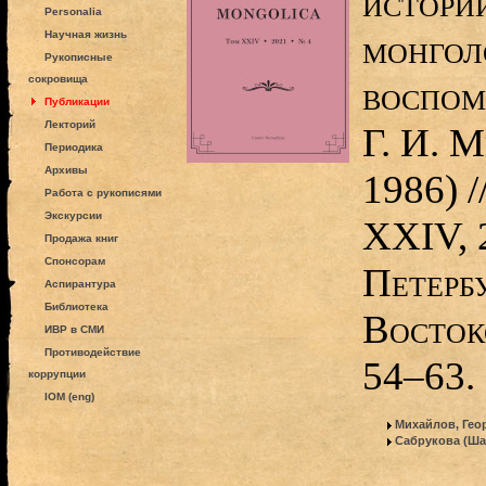
истори
Personalia
монгол
Научная жизнь
Рукописные
сокровища
воспом
Публикации
Лекторий
Г. И. 
Периодика
Архивы
1986) 
Работа с рукописями
Экскурсии
XXIV, 
Продажа книг
Спонсорам
Петерб
Аспирантура
Библиотека
Восток
ИВР в СМИ
Противодействие
54–63.
коррупции
IOM (eng)
Михайлов, Гео
Сабрукова (Ша