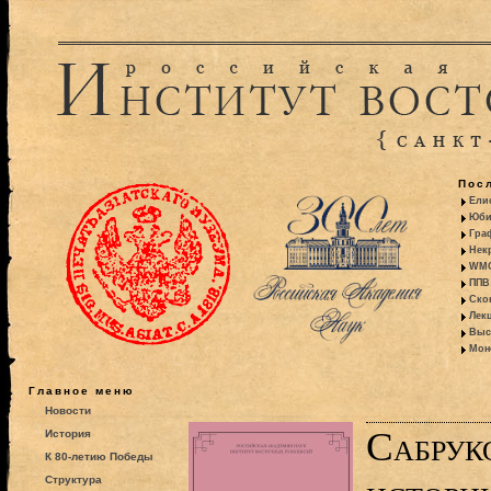
Пос
Ели
Юби
Гра
Некр
WMO:
ППВ 
Ско
Лекц
Выс
Моно
Главное меню
Новости
Сабрук
История
К 80-летию Победы
Структура