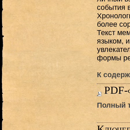
события в
Хронолог
более сор
Текст ме
языком, 
увлекате
формы ре
К содерж
PDF-
Полный т
Ключев