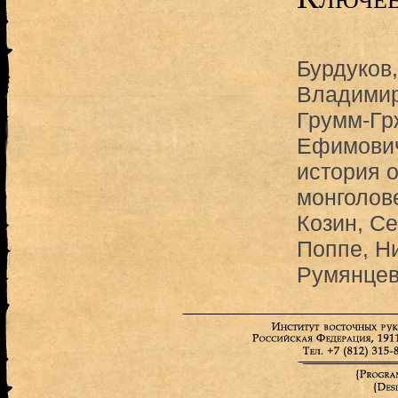
Бурдуков
Владимир
Грумм-Гр
Ефимови
история 
монголов
Козин, С
Поппе, Н
Румянцев