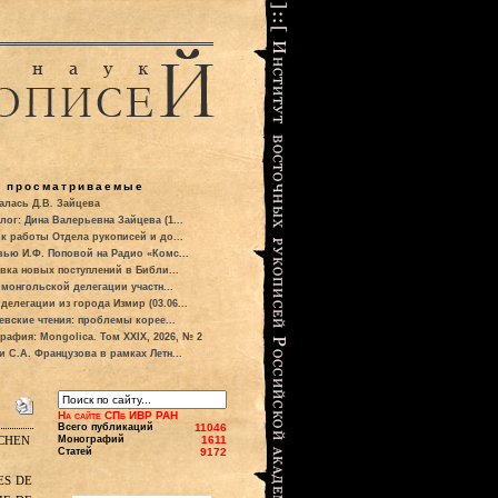
о просматриваемые
алась Д.В. Зайцева
лог: Дина Валерьевна Зайцева (1...
к работы Отдела рукописей и до...
вью И.Ф. Поповой на Радио «Комс...
вка новых поступлений в Библи...
 монгольской делегации участн...
делегации из города Измир (03.06...
евские чтения: проблемы корее...
рафия: Mongolica. Том XXIX, 2026, № 2
и С.А. Французова в рамках Летн...
На сайте СПб ИВР РАН
Всего публикаций
11046
chen
Монографий
1611
Статей
9172
es de