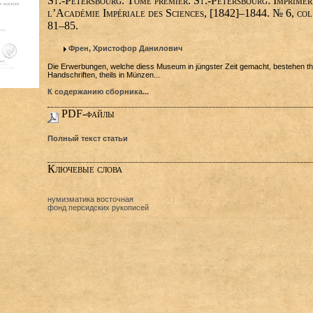
St.-Pétersbourg. Tome premier. St.-Pétersbourg: Imprimer
l’Académie Impériale des Sciences, [1842]–1844. № 6, col
81–85.
Френ, Христофор Данилович
Die Erwerbungen, welche diess Museum in jüngster Zeit gemacht, bestehen the
Handschriften, theils in Münzen...
К содержанию сборника...
PDF-файлы
Полный текст статьи
Ключевые слова
нумизматика восточная
фонд персидских рукописей