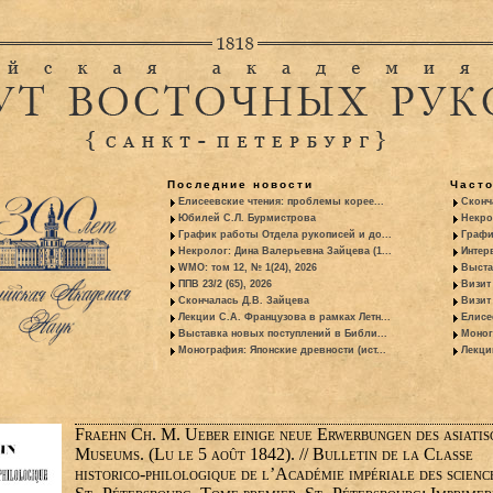
Последние новости
Част
Елисеевские чтения: проблемы корее...
Сконч
Юбилей С.Л. Бурмистрова
Некро
График работы Отдела рукописей и до...
Графи
Некролог: Дина Валерьевна Зайцева (1...
Интер
WMO: том 12, № 1(24), 2026
Выста
ППВ 23/2 (65), 2026
Визит
Скончалась Д.В. Зайцева
Визит 
Лекции С.А. Французова в рамках Летн...
Елисе
Выставка новых поступлений в Библи...
Моног
Монография: Японские древности (ист...
Лекци
Fraehn Ch. M. Ueber einige neue Erwerbungen des asiatis
Museums. (Lu le 5 août 1842). // Bulletin de la Classe
historico-philologique de l’Académie impériale des scienc