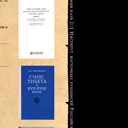
ie de
.
ils in