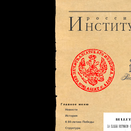
Главное меню
Новости
История
К 80-летию Победы
Структура