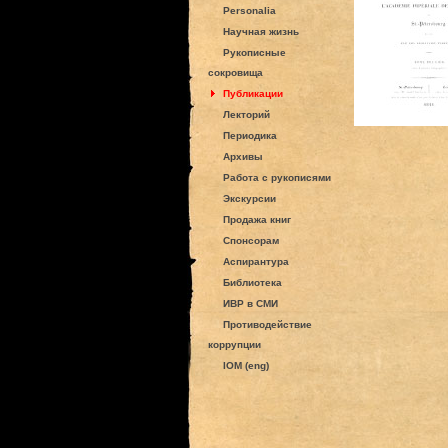
Personalia
Научная жизнь
Рукописные
сокровища
Публикации
Лекторий
Периодика
Архивы
Работа с рукописями
Экскурсии
Продажа книг
Спонсорам
Аспирантура
Библиотека
ИВР в СМИ
Противодействие
коррупции
IOM (eng)