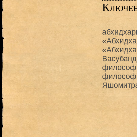
Ключев
абхидхар
«Абхидх
«Абхидха
Васубанд
философи
философи
Яшомитр