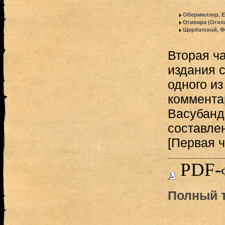
Обермиллер, Е
Огивара (Огиха
Щербатской, Ф
Вторая ча
издания с
одного и
коммента
Васубанд
составле
[Первая ч
PDF-
Полный т