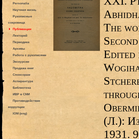
XXI. Pt
Personalia
Abhidh
Научная жизнь
Рукописные
сокровища
The wo
Публикации
Лекторий
Second
Периодика
Архивы
Edited 
Работа с рукописями
Экскурсии
Wogiha
Продажа книг
Спонсорам
Stcher
Аспирантура
Библиотека
through
ИВР в СМИ
Противодействие
Obermi
коррупции
IOM (eng)
(Л.): 
1931. 9