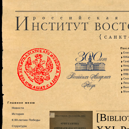
Пос
Ели
Юби
Гра
Некр
WMO:
ППВ 
Ско
Лекц
Выс
Моно
Главное меню
Новости
[Bibli
История
К 80-летию Победы
Структура