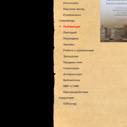
Personalia
Научная жизнь
Рукописные
сокровища
Публикации
Лекторий
Периодика
Архивы
Работа с рукописями
Экскурсии
Продажа книг
Спонсорам
Аспирантура
Библиотека
ИВР в СМИ
Противодействие
коррупции
IOM (eng)