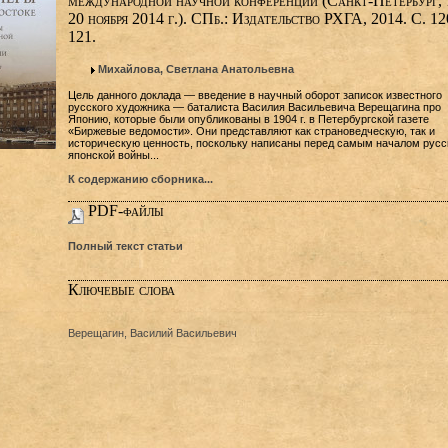
международной научной конференции (Санкт-Петербург, 
20 ноября 2014 г.). СПб.: Издательство РХГА, 2014. С. 12
121.
Михайлова, Светлана Анатольевна
Цель данного доклада — введение в научный оборот записок известного
русского художника — баталиста Василия Васильевича Верещагина про
Японию, которые были опубликованы в 1904 г. в Петербургской газете
«Биржевые ведомости». Они представляют как страноведческую, так и
историческую ценность, поскольку написаны перед самым началом русс
японской войны...
К содержанию сборника...
PDF-файлы
Полный текст статьи
Ключевые слова
Верещагин, Василий Васильевич