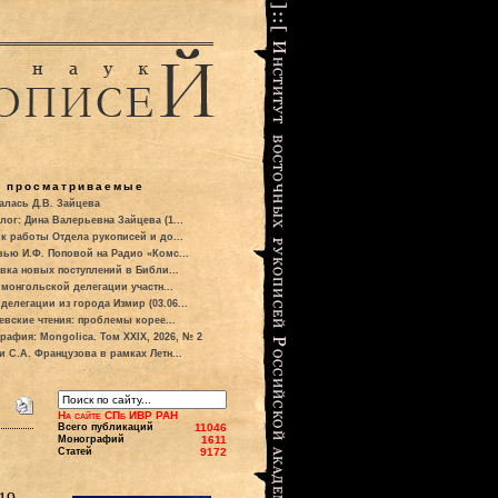
о просматриваемые
алась Д.В. Зайцева
лог: Дина Валерьевна Зайцева (1...
к работы Отдела рукописей и до...
вью И.Ф. Поповой на Радио «Комс...
вка новых поступлений в Библи...
 монгольской делегации участн...
делегации из города Измир (03.06...
евские чтения: проблемы корее...
рафия: Mongolica. Том XXIX, 2026, № 2
и С.А. Французова в рамках Летн...
На сайте СПб ИВР РАН
Всего публикаций
11046
Монографий
1611
Статей
9172