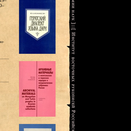
19–
0–
ко-