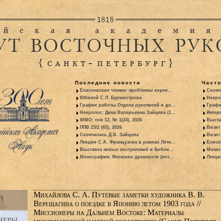
Последние новости
Част
Елисеевские чтения: проблемы корее...
Сконч
Юбилей С.Л. Бурмистрова
Некро
График работы Отдела рукописей и до...
Графи
Некролог: Дина Валерьевна Зайцева (1...
Интер
WMO: том 12, № 1(24), 2026
Выста
ППВ 23/2 (65), 2026
Визит
Скончалась Д.В. Зайцева
Визит 
Лекции С.А. Французова в рамках Летн...
Елисе
Выставка новых поступлений в Библи...
Моног
Монография: Японские древности (ист...
Лекци
Михайлова С. А. Путевые заметки художника В. В.
Верещагина о поездке в Японию летом 1903 года //
Миссионеры на Дальнем Востоке: Материалы