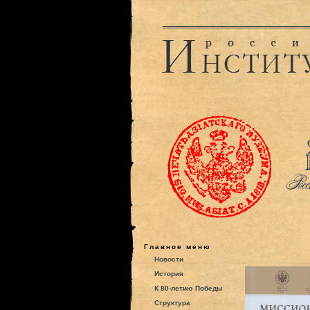
Главное меню
Новости
История
К 80-летию Победы
Структура