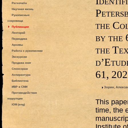
Identif
Personalia
Peters
Научная жизнь
Рукописные
сокровища
the Col
Публикации
Лекторий
by the
Периодика
Архивы
the Tex
Работа с рукописями
Экскурсии
d’Etude
Продажа книг
Спонсорам
61, 202
Аспирантура
Библиотека
ИВР в СМИ
Зорин, Алекса
Противодействие
коррупции
This paper
IOM (eng)
time, the 
manuscript
Institute 