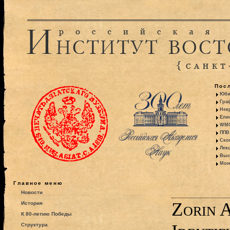
Пос
Юби
Гра
Некр
Ели
WMO:
ППВ 
Ско
Лекц
Выс
Моно
Главное меню
Новости
Zorin 
История
К 80-летию Победы
Структура