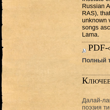
Russian A
RAS), that
unknown ve
songs ascr
Lama.
PDF-
Полный т
Ключев
Далай-л
поэзия ти