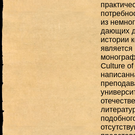
практичес
потребнос
из немног
дающих д
истории к
является
монограф
Culture o
написанн
преподав
университ
отечеств
литератур
подобного
отсутству