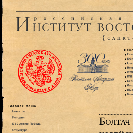
Пос
Ели
Юби
Гра
Некр
WMO:
ППВ 
Ско
Лекц
Выс
Моно
Главное меню
Новости
Болтач
История
К 80-летию Победы
Структура