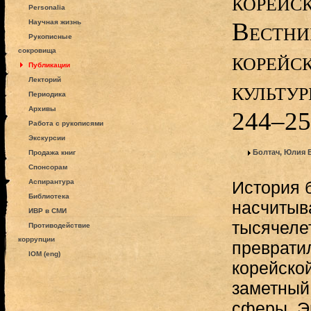
корейск
Personalia
Вестни
Научная жизнь
Рукописные
сокровища
корейс
Публикации
Лекторий
культур
Периодика
Архивы
244–25
Работа с рукописями
Экскурсии
Болтач, Юлия
Продажа книг
Спонсорам
Аспирантура
История 
Библиотека
насчитыв
ИВР в СМИ
тысячелет
Противодействие
коррупции
преврати
IOM (eng)
корейско
заметный 
сферы. Эr