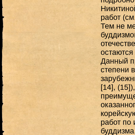
Никитиной
работ (см.,
Тем не м
буддизмо
отечеств
остаются
Данный п
степени 
зарубежны
[14], (15
преимуще
оказанно
корейску
работ по 
буддизма