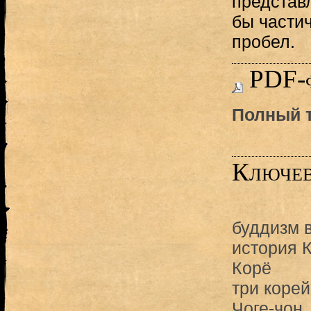
представ
бы частич
пробел.
PDF-
Полный т
Ключев
буддизм 
история 
Корё
три корей
Чоге-чон