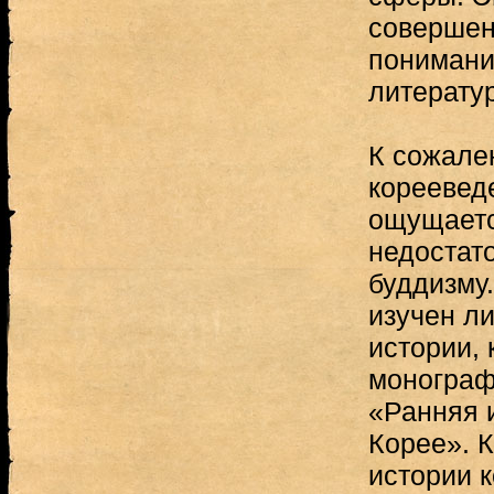
совершен
понимани
литератур
К сожале
кореевед
ощущаетс
недостато
буддизму
изучен ли
истории,
монограф
«Ранняя 
Корее». К
истории 