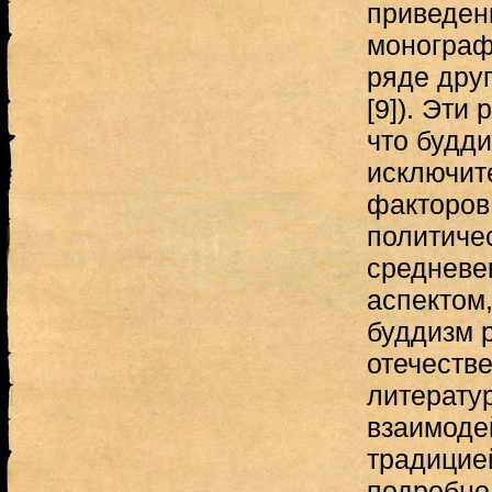
приведен
монограф
ряде други
[9]). Эти
что будди
исключите
факторов
политиче
средневе
аспектом,
буддизм 
отечеств
литератур
взаимоде
традицие
подробно