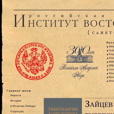
Пос
Юби
Гра
Некр
Ели
WMO:
ППВ 
Ско
Лекц
Выс
Моно
Главное меню
Новости
Зайцев 
История
К 80-летию Победы
Структура