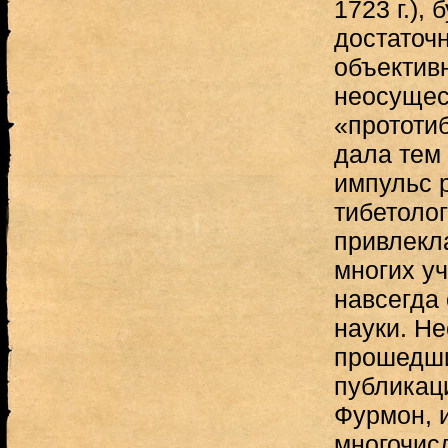
1723 г.),
достаточн
объектив
неосущес
«прототиб
дала тем
импульс 
тибетолог
привлекл
многих у
навсегда 
науки. Не
прошедши
публикац
Фурмон, 
многочис