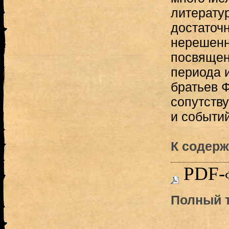
литератур
достаточ
нерешенн
посвящен
периода 
братьев Ф
сопутств
и событий
К содерж
PDF-
Полный т