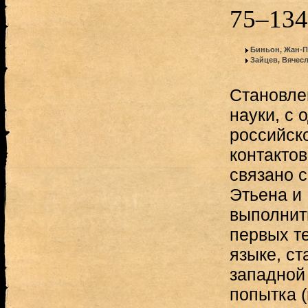
75–134
Биньон, Жан-
Зайцев, Вячес
Становле
науки, с 
российск
контакто
связано с
Этьена и
выполнит
первых те
языке, с
западной 
попытка (