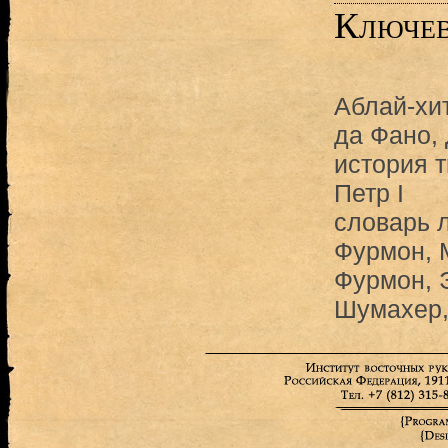
Ключев
Аблай-хи
да Фано,
история 
Петр I
словарь 
Фурмон,
Фурмон, 
Шумахер,