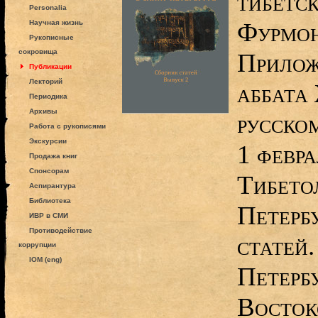
тибетск
Personalia
Фурмон
Научная жизнь
Рукописные
сокровища
Прилож
Публикации
Лекторий
аббата
Периодика
Архивы
русско
Работа с рукописями
Экскурсии
1 февра
Продажа книг
Спонсорам
Тибето
Аспирантура
Библиотека
Петербу
ИВР в СМИ
Противодействие
статей.
коррупции
IOM (eng)
Петерб
Восток