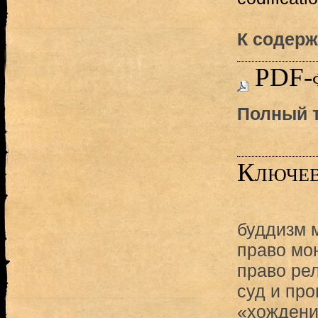
К содерж
PDF-
Полный т
Ключев
буддизм 
право мо
право ре
суд и про
«хождени