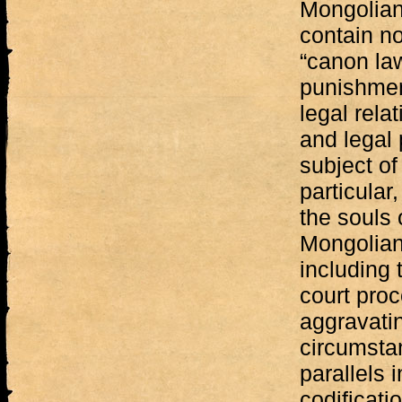
Mongolian 
contain no
“canon law
punishment
legal rela
and legal
subject of
particular,
the souls 
Mongolian
including 
court proc
aggravati
circumsta
parallels 
codificati