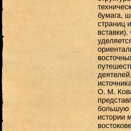
техническ
бумага, 
страниц и
вставки)
уделяетс
ориентал
восточны
путешест
деятелей
источник
О. М. Ков
представ
большую 
истории 
востоков