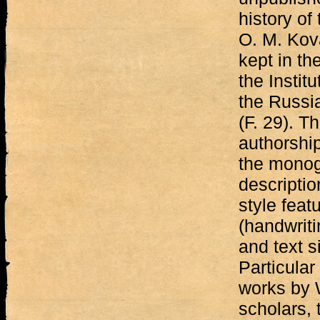
history of
O. M. Kov
kept in th
the Institu
the Russi
(F. 29). T
authorship
the monogr
descriptio
style feat
(handwrit
and text s
Particular 
works by 
scholars, t