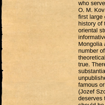
who serve
O. M. Kova
first larg
history of
oriental s
informativ
Mongolia 
number of
theoretica
true. Ther
substantia
unpublish
famous or
(Jozef Sz
deserves 