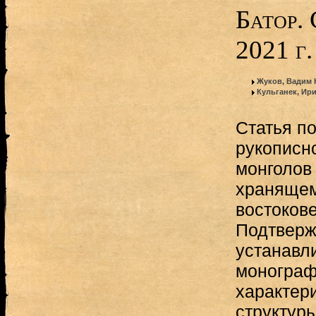
Батор. 
2021 г.
Жуков, Вадим
Кульганек, Ир
Статья п
рукописн
монголов 
хранящем
востоков
Подтверж
устанавл
монограф
характер
структуры