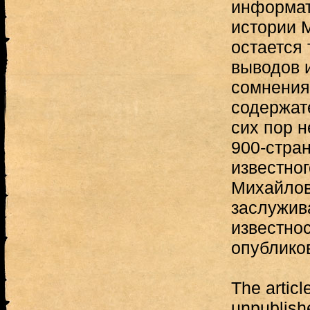
информат
истории 
остается 
выводов 
сомнения 
содержат
сих пор н
900-стра
известно
Михайлов
заслужив
известно
опублико
The articl
unpublish