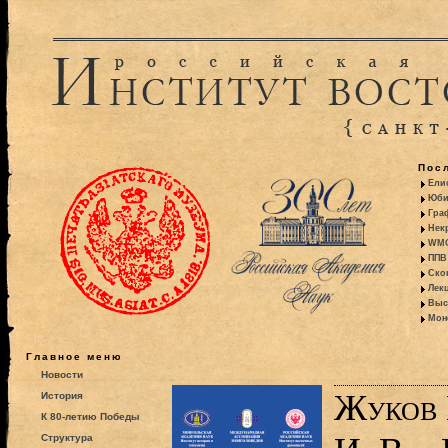
Пос
Ели
Юби
Гра
Некр
WMO:
ППВ 
Ско
Лекц
Выс
Моно
Главное меню
Новости
Жуков 
История
К 80-летию Победы
Структура