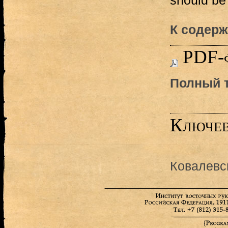
should be
К содерж
PDF-
Полный т
Ключев
Ковалевс