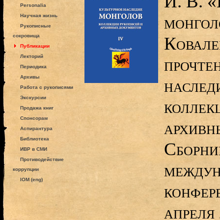
И. В. 
Personalia
монгол
Научная жизнь
Рукописные
сокровища
Ковале
Публикации
Лекторий
прочтен
Периодика
Архивы
наслед
Работа с рукописями
Экскурсии
коллек
Продажа книг
Спонсорам
архивн
Аспирантура
Библиотека
Сборни
ИВР в СМИ
Противодействие
междун
коррупции
IOM (eng)
конфер
апреля 