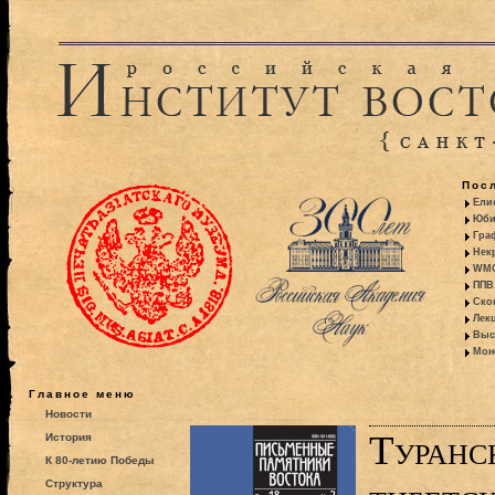
Пос
Ели
Юби
Гра
Некр
WMO:
ППВ 
Ско
Лекц
Выс
Моно
Главное меню
Новости
Туранс
История
К 80-летию Победы
Структура