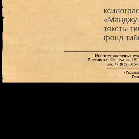
ксилогра
«Манджуш
тексты ти
фонд тиб