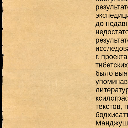
результа
экспедици
до недав
недостат
результат
исследов
г. проект
тибетских
было выя
упоминав
литерату
ксилогра
текстов,
бодхисат
Манджушр