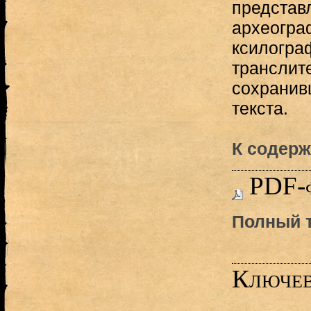
представ
археогра
ксилограф
транслит
сохранив
текста.
К содерж
PDF-
Полный т
Ключев