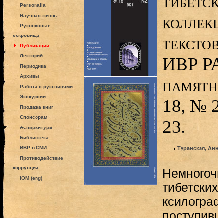
тибетс
Personalia
коллек
Научная жизнь
Рукописные
сокровища
тексто
Публикации
Лекторий
ИВР РА
Периодика
Архивы
памятн
Работа с рукописями
Экскурсии
18, № 2
Продажа книг
Спонсорам
23.
Аспирантура
Библиотека
ИВР в СМИ
Туранская, Ан
Противодействие
коррупции
Немногоч
IOM (eng)
тибетских
ксилогра
поступив