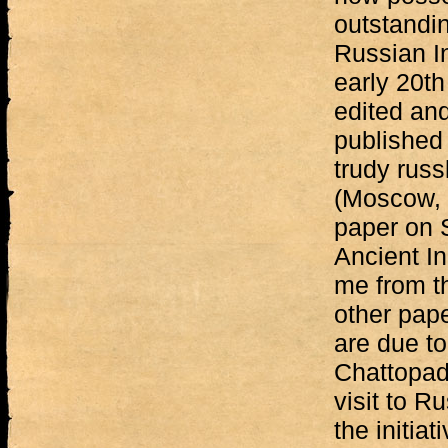
outstandin
Russian In
early 20th
edited and
published 
trudy russ
(Moscow, 
paper on 
Ancient In
me from t
other pape
are due to
Chattopad
visit to R
the initiat