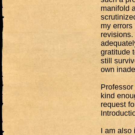
manifold a
scrutinize
my errors
revisions.
adequatel
gratitude 
still surv
own inade
Professor
kind enou
request f
Introducti
I am also 