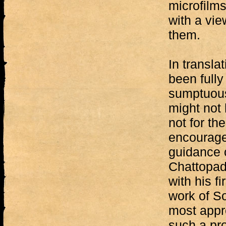
microfilms
with a vie
them.
In transla
been fully
sumptuous
might not 
not for th
encourage
guidance 
Chattopad
with his f
work of So
most appr
such a pro