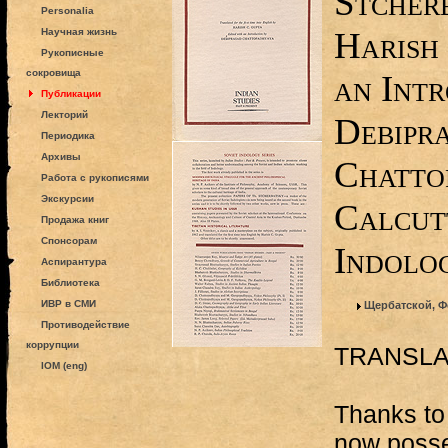
Stcherb
Personalia
Harish 
Научная жизнь
Рукописные
сокровища
an Intr
Публикации
Лекторий
Debipr
Периодика
Архивы
Chatto
Работа с рукописями
Экскурсии
Calcutt
Продажа книг
Спонсорам
Indolog
Аспирантура
Библиотека
ИВР в СМИ
Щербатской, Ф
Противодействие
коррупции
TRANSLA
IOM (eng)
Thanks to 
now posses