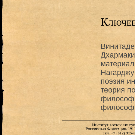
Ключев
Винитаде
Дхармаки
материал
Нагарджу
поэзия и
теория п
философи
философи