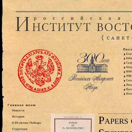
Пос
Ели
Юби
Гра
Некр
WMO:
ППВ 
Ско
Лекц
Выс
Моно
Главное меню
Новости
Papers 
История
К 80-летию Победы
Структура