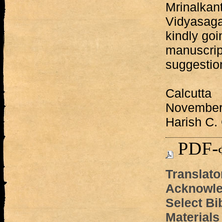
Mrinalkan
Vidyasagar
kindly goi
manuscrip
suggestio
Calcutta
November
Harish C.
PDF-
Translato
Acknowle
Select Bi
Materials