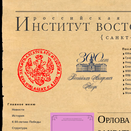
Пос
Юби
Гра
Некр
Ели
WMO:
ППВ 
Ско
Лекц
Выс
Моно
Главное меню
Новости
Орлова
История
К 80-летию Победы
Структура