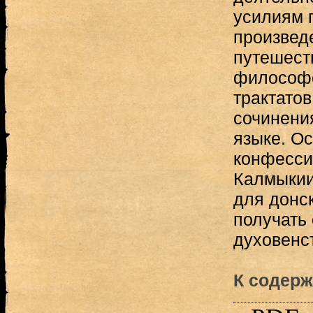
усилиям 
произведе
путешест
философс
трактатов
сочинени
языке. О
конфесси
Калмыкии
для донс
получать
духовенст
К содерж