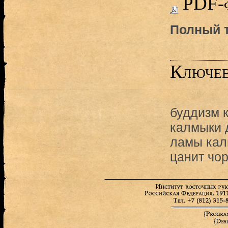
PDF-
Полный т
Ключев
буддизм 
калмыки 
ламы кал
цанит чо