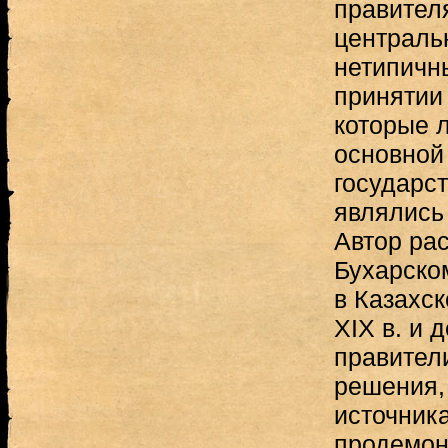
правител
централь
нетипичн
принятии
которые 
основной
государст
являлись
Автор ра
Бухарском
в Казахск
XIX в. и 
правител
решения,
источник
продемон