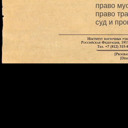
право му
право тр
суд и про