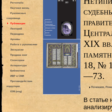
Нетипи
Personalia
судебн
Научная жизнь
Рукописные
сокровища
правит
Публикации
Лекторий
Центра
Периодика
Архивы
XIX вв
Работа с рукописями
Экскурсии
памятн
Продажа книг
Спонсорам
18, № 1
Аспирантура
Библиотека
—73.
ИВР в СМИ
Противодействие
коррупции
Почекаев, Ром
IOM (eng)
В статье
анализир