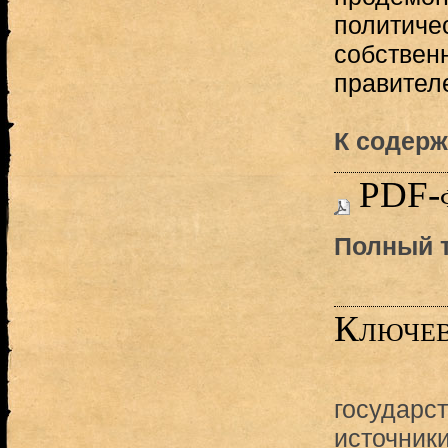
политиче
собствен
правителе
К содерж
PDF-
Полный т
Ключев
государс
источник