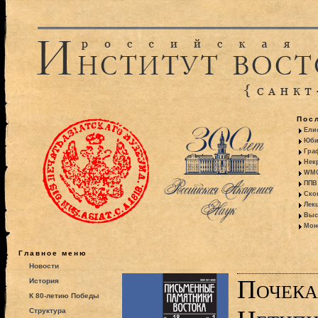
Пос
Ели
Юби
Гра
Некр
WMO:
ППВ 
Ско
Лекц
Выс
Моно
Главное меню
Новости
Почека
История
К 80-летию Победы
Структура