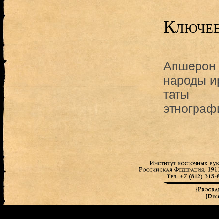
Ключев
Апшерон
народы и
таты
этнограф