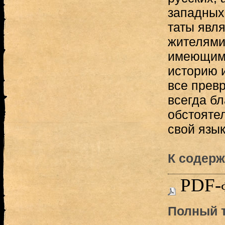
западных 
таты явл
жителями
имеющим
историю и
все превр
всегда б
обстояте
свой язык
К содерж
PDF-
Полный т