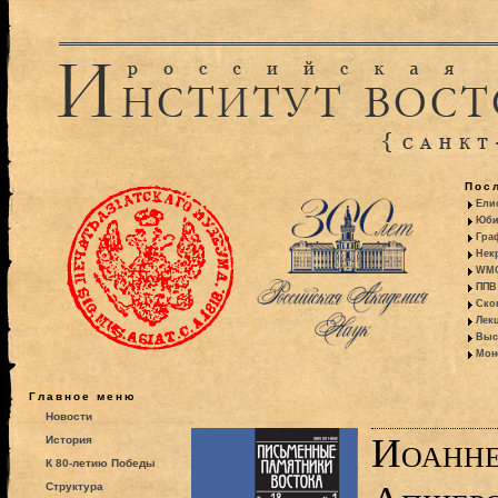
Пос
Ели
Юби
Гра
Некр
WMO:
ППВ 
Ско
Лекц
Выс
Моно
Главное меню
Новости
Иоанне
История
К 80-летию Победы
Структура