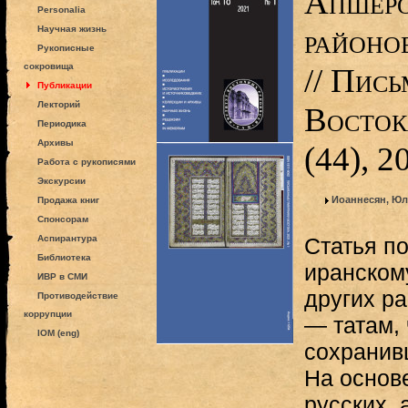
Апшеро
Personalia
районо
Научная жизнь
Рукописные
сокровища
// Пис
Публикации
Лекторий
Восток
Периодика
Архивы
(44), 2
Работа с рукописями
Экскурсии
Иоаннесян, Юл
Продажа книг
Спонсорам
Аспирантура
Статья п
Библиотека
иранском
ИВР в СМИ
других р
Противодействие
коррупции
— татам,
IOM (eng)
сохранив
На основ
русских,