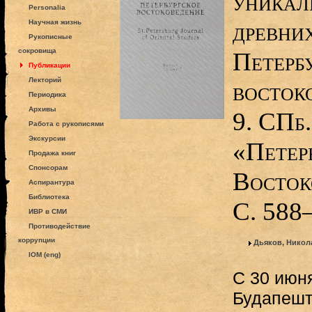
уникал
Personalia
древних
Научная жизнь
Рукописные
сокровища
Петерб
Публикации
Лекторий
восток
Периодика
Архивы
9. СПб.
Работа с рукописями
Экскурсии
«Петер
Продажа книг
Спонсорам
Восток
Аспирантура
Библиотека
С. 588
ИВР в СМИ
Противодействие
коррупции
Дьяков, Никол
IOM (eng)
С 30 июня
Будапешт