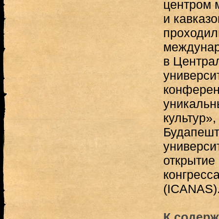
центром 
и кавказо
проходил
междунар
в Центра
универси
конферен
уникальн
культур»,
Будапешт
универси
открытие
конгресс
(ICANAS).
К содерж