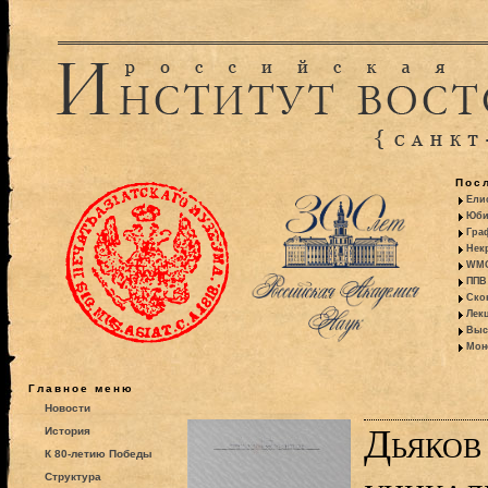
Пос
Ели
Юби
Гра
Некр
WMO:
ППВ 
Ско
Лекц
Выс
Моно
Главное меню
Новости
Дьяков
История
К 80-летию Победы
Структура