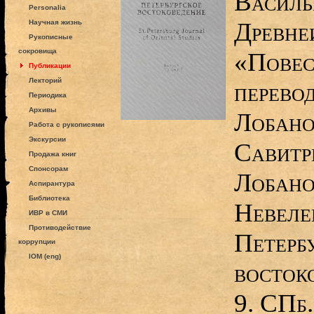
Василь
Personalia
Древне
Научная жизнь
Рукописные
сокровища
«Повес
Публикации
Лекторий
перевод
Периодика
Архивы
Лобано
Работа с рукописями
Экскурсии
Савитри
Продажа книг
Спонсорам
Лобанов
Аспирантура
Библиотека
Невелев
ИВР в СМИ
Противодействие
Петерб
коррупции
IOM (eng)
восток
9. СПб.