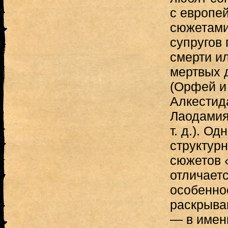
с европе
сюжетами,
супругов 
смерти ил
мертвых 
(Орфей и
Алкестид
Лаодамия
т. д.). О
структур
сюжетов 
отличает
особенно
раскрыва
— в имени