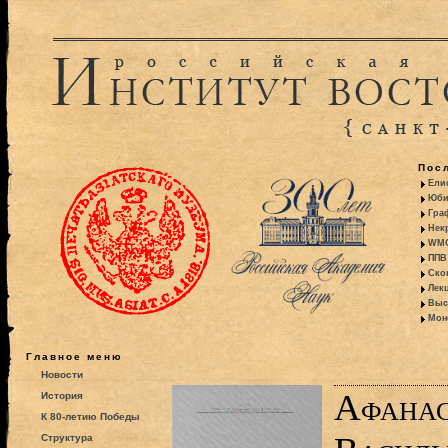
Пос
Ели
Юби
Гра
Некр
WMO:
ППВ 
Ско
Лекц
Выс
Моно
Главное меню
Новости
Афанас
История
К 80-летию Победы
Структура