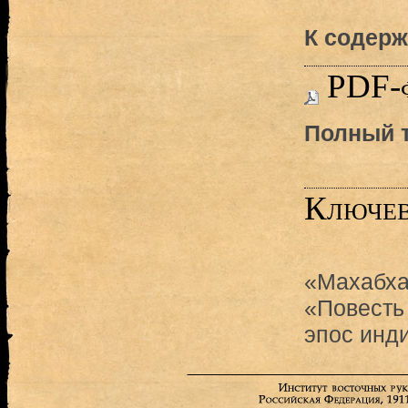
К содерж
PDF-
Полный т
Ключев
«Махабха
«Повесть
эпос инд