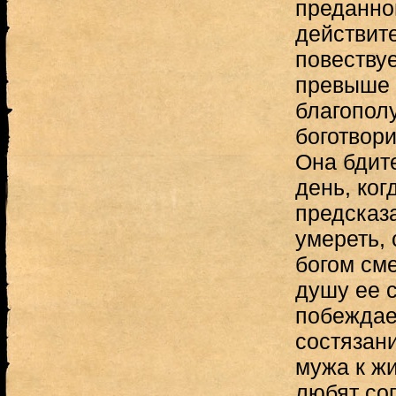
преданной
действите
повеству
превыше 
благопол
боготвори
Она бдит
день, ког
предсказ
умереть, 
богом см
душу ее с
побеждае
состязани
мужа к ж
любят соп