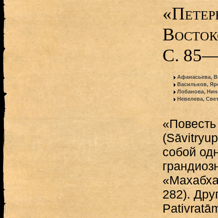
«Петер
Восток
С. 85—
Афанасьева, В
Васильков, Я
Лобанова, Нин
Невелева, Све
«Повесть
(Sāvitryu
собой одн
грандиоз
«Махабхар
282). Дру
Pativrat