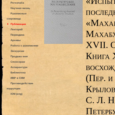
«Испыт
Personalia
послед
Научная жизнь
Рукописные
сокровища
«Махаб
Публикации
Лекторий
Махабх
Периодика
Архивы
XVII. 
Работа с рукописями
Экскурсии
Книга 
Продажа книг
Спонсорам
восхож
Аспирантура
Библиотека
(Пер. и
ИВР в СМИ
Противодействие
Крылов
коррупции
IOM (eng)
С. Л. Н
Петерб