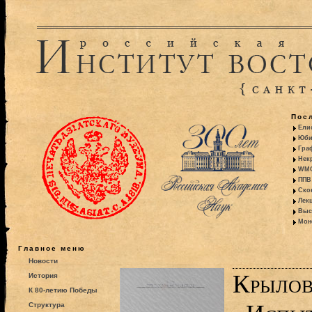
Пос
Ели
Юби
Гра
Некр
WMO:
ППВ 
Ско
Лекц
Выс
Моно
Главное меню
Новости
Крылов
История
К 80-летию Победы
Структура