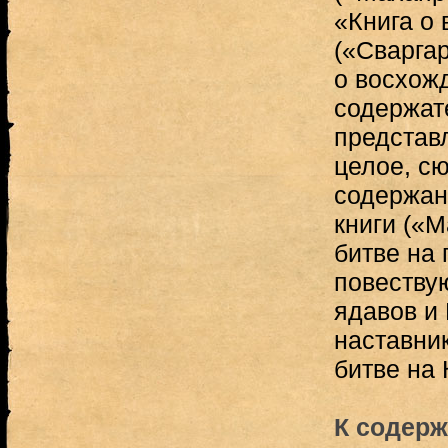
«Книга о 
(«Сварга
о восхож
содержат
представ
целое, с
содержан
книги («
битве на 
повеству
ядавов и
наставни
битве на 
К содерж