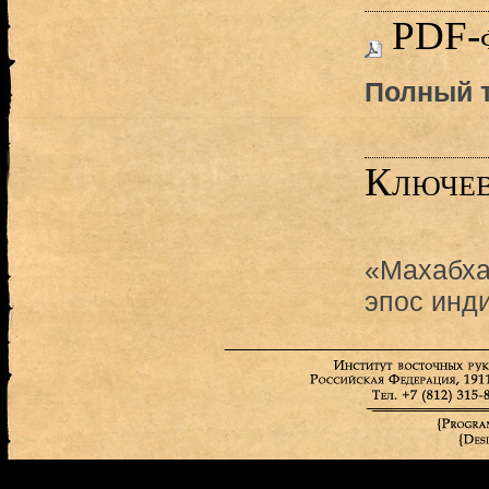
PDF-
Полный т
Ключев
«Махабха
эпос инд