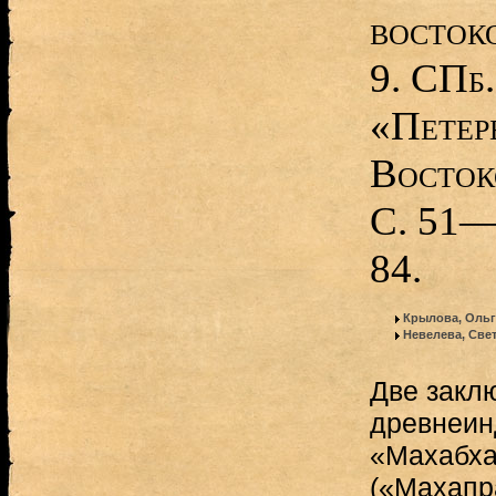
восток
9. СПб.
«Петер
Восток
С. 51
84.
Крылова, Ольг
Невелева, Све
Две закл
древнеин
«Махабха
(«Махапр