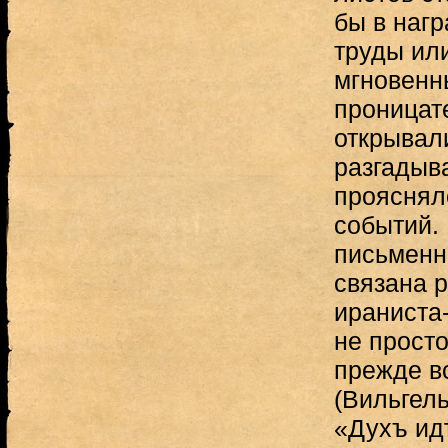
бы в наг
труды или
мгновенн
проницат
открывал
разгадыв
прояснял
событий. 
письменн
связана 
ираниста-
не прост
прежде в
(Вильгел
«Духъ ид