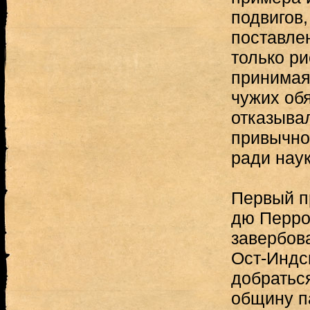
подвигов,
поставле
только ри
принимая
чужих об
отказывал
привычно
ради наук
Первый п
дю Перро
завербов
Ост-Индс
добраться
общину п