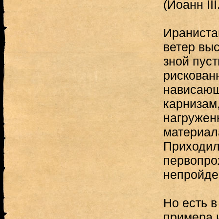
(Иоанн III.
Ираниста
ветер вы
зной пуст
рискован
нависающ
карнизам
нагружен
материал
Приходил
первопро
непройде
Но есть в
примера 