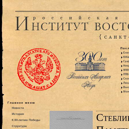
Пос
Ели
Юби
Гра
Некр
WMO:
ППВ 
Ско
Лекц
Выс
Моно
Главное меню
Новости
Стебли
История
К 80-летию Победы
Структура