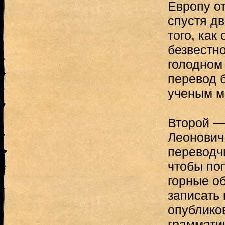
Европу о
спустя д
того, как
безвестн
голодном
перевод 
ученым м
Второй —
Леонович
переводчи
чтобы по
горные о
записать
опубликов
граммати