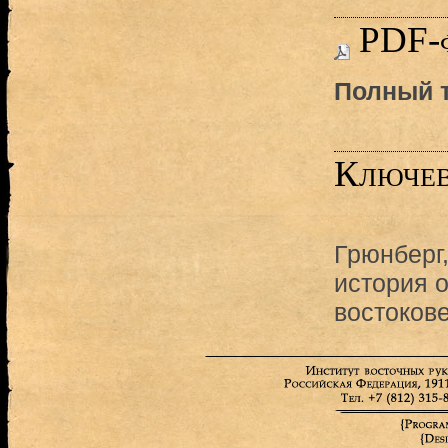
PDF-
Полный т
Ключев
Грюнберг
история 
востоков