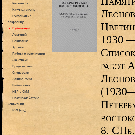
Памяти
Personalia
Леонов
Научная жизнь
Рукописные
сокровища
Цветин
Публикации
Лекторий
1930 —
Периодика
Архивы
Список
Работа с рукописями
Экскурсии
работ 
Продажа книг
Спонсорам
Леонов
Аспирантура
Библиотека
(1930—
ИВР в СМИ
Противодействие
Петерб
коррупции
IOM (eng)
восток
8. СПб.