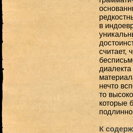
основанн
редкостн
в индоев
уникальн
достоинст
считает, 
бесписьм
диалекта
материал
нечто всп
то высок
которые 
подлинной
К содерж