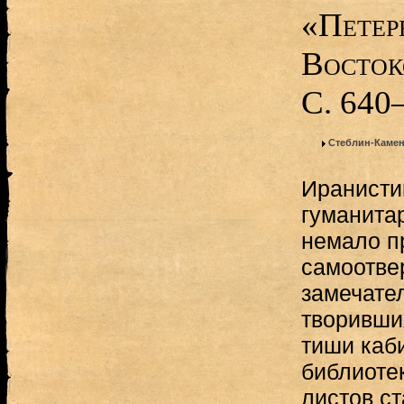
«Петер
Восток
С. 640
Стеблин-Камен
Иранисти
гуманита
немало п
самоотве
замечате
творивши
тиши каб
библиотек
листов с