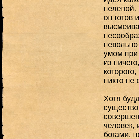
нелепой.
он готов 
высмеиват
несообра
невольно
умом при
из ничего
которого,
никто не 
Хотя буд
существо
совершен
человек, 
богами, н