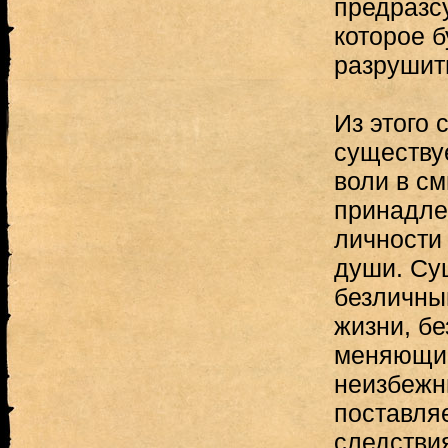
предразс
которое 
разрушит
Из этого 
существу
воли в см
принадле
личности 
души. Сущ
безличны
жизни, б
меняющий
неизбежн
поставля
следствия