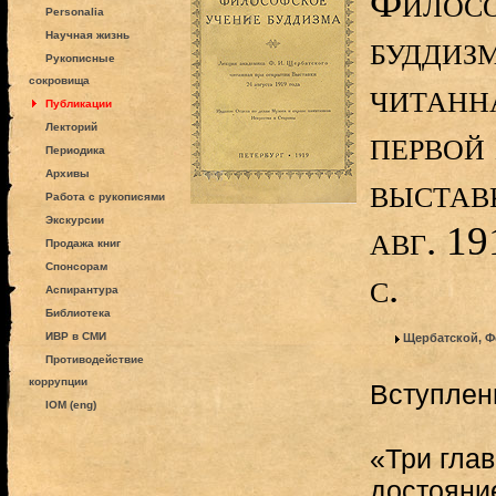
Филосо
Personalia
буддизм
Научная жизнь
Рукописные
сокровища
читанн
Публикации
Лекторий
первой
Периодика
Архивы
выставк
Работа с рукописями
Экскурсии
авг. 19
Продажа книг
Спонсорам
с.
Аспирантура
Библиотека
ИВР в СМИ
Щербатской, Ф
Противодействие
коррупции
Вступлен
IOM (eng)
«Три гла
достояни