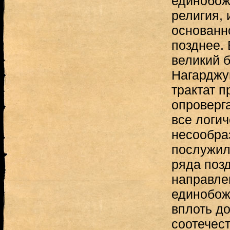
единобож
религия, 
основанн
позднее. 
великий 
Нагарджу
трактат п
опроверга
все логич
несообра
послужил
ряда поз
направле
единобож
вплоть д
соотечес