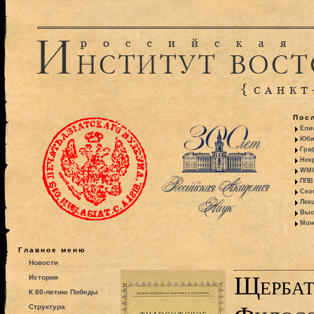
Пос
Ели
Юби
Гра
Некр
WMO:
ППВ 
Ско
Лекц
Выс
Моно
Главное меню
Новости
Щербат
История
К 80-летию Победы
Структура