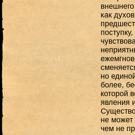
внешнего 
как духо
предшест
поступку,
чувствов
неприятн
ежемгнове
сменяется
но единой
более, бе
которой 
явления и
Существо
не может 
чем не пр