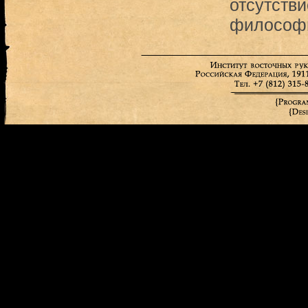
отсутств
философи