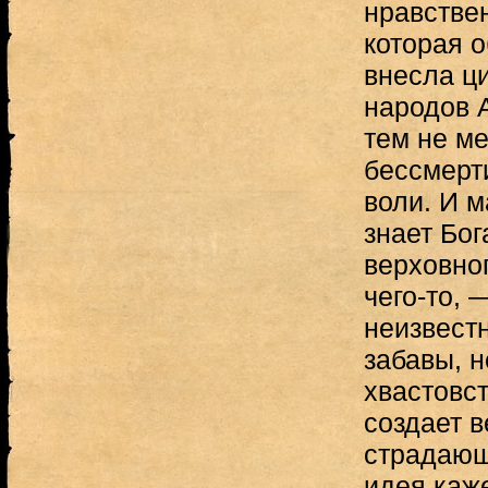
нравстве
которая о
внесла ц
народов А
тем не ме
бессмерт
воли. И м
знает Бог
верховног
чего-то,
неизвестн
забавы, н
хвастовс
создает 
страдающ
идея каже