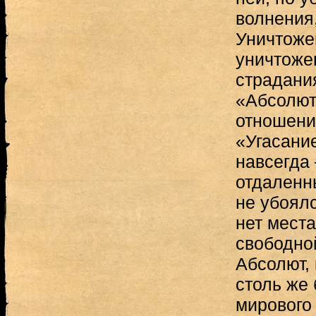
волнения,
Уничтоже
уничтоже
страдани
«Абсолют
отношени
«Угасани
навсегда
отдаленн
не убоялс
нет места
свободно
Абсолют,
столь же 
мирового