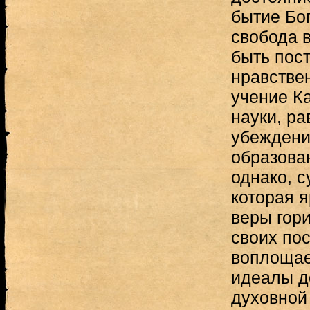
бытие Бо
свобода в
быть пос
нравстве
учение Ка
науки, ра
убеждени
образован
однако, с
которая 
веры гор
своих по
воплощае
идеалы д
духовной