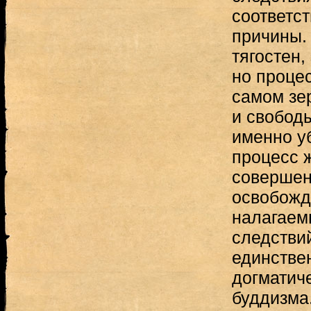
соответс
причины.
тягостен,
но проце
самом зе
и свобод
именно у
процесс ж
совершен
освобожд
налагаем
следстви
единстве
догматич
буддизма