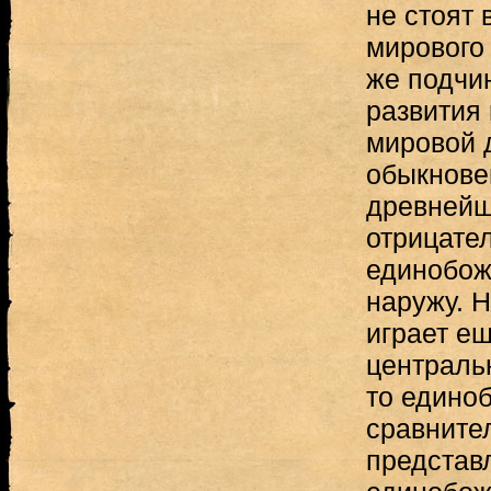
не стоят 
мирового 
же подчи
развития
мировой 
обыкнове
древнейш
отрицате
единобож
наружу. Н
играет е
центральн
то едино
сравните
представ