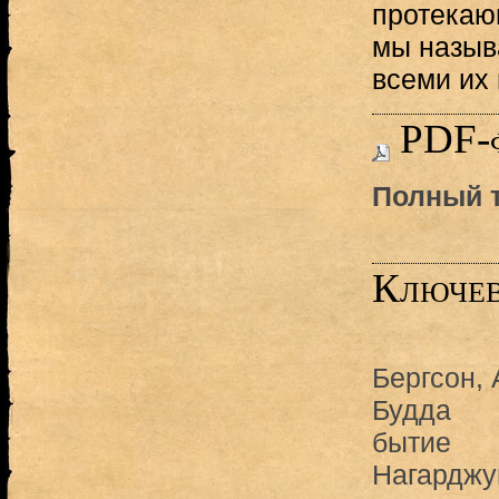
протекающ
мы назыв
всеми их
PDF-
Полный т
Ключев
Бергсон,
Будда
бытие
Нагарджу