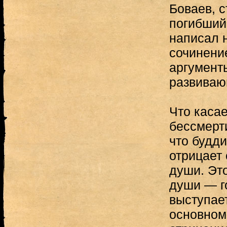
Боваев, с
погибший
написал 
сочинени
аргумент
развиваю
Что каса
бессмерти
что будди
отрицает
души. Эт
души — г
выступае
основном