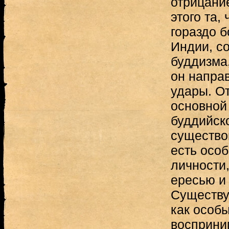
отрицани
этого та,
гораздо б
Индии, с
буддизма,
он напра
удары. О
основной
буддийск
существо
есть особ
личности
ересью и 
Существуе
как особы
восприни