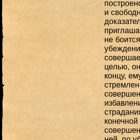
построен
и свобод
доказател
приглаша
не боится
убеждени
совершае
целью, он
концу, е
стремлен
совершен
избавлен
страдани
конечной 
совершен
ней, по 