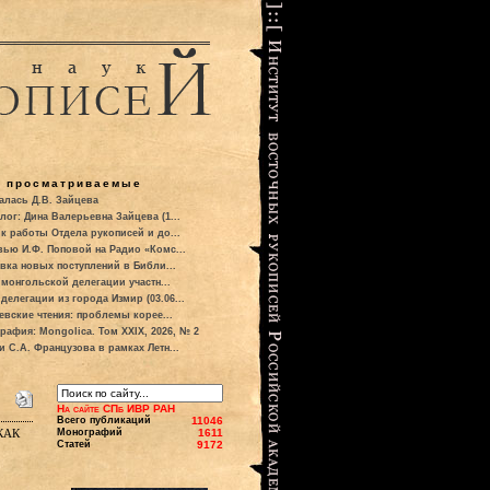
о просматриваемые
алась Д.В. Зайцева
лог: Дина Валерьевна Зайцева (1...
к работы Отдела рукописей и до...
вью И.Ф. Поповой на Радио «Комс...
вка новых поступлений в Библи...
 монгольской делегации участн...
делегации из города Измир (03.06...
евские чтения: проблемы корее...
рафия: Mongolica. Том XXIX, 2026, № 2
и С.А. Французова в рамках Летн...
На сайте СПб ИВР РАН
Всего публикаций
11046
как
Монографий
1611
Статей
9172