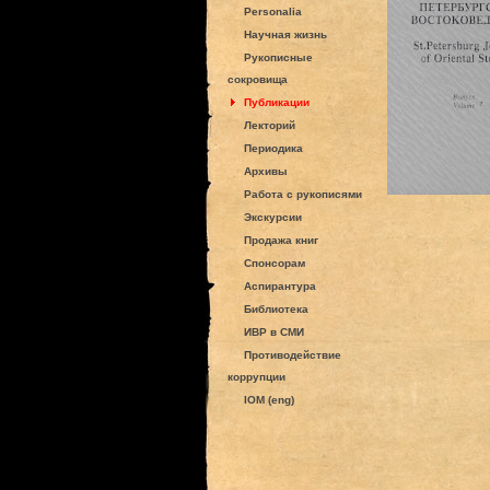
Personalia
Научная жизнь
Рукописные
сокровища
Публикации
Лекторий
Периодика
Архивы
Работа с рукописями
Экскурсии
Продажа книг
Спонсорам
Аспирантура
Библиотека
ИВР в СМИ
Противодействие
коррупции
IOM (eng)