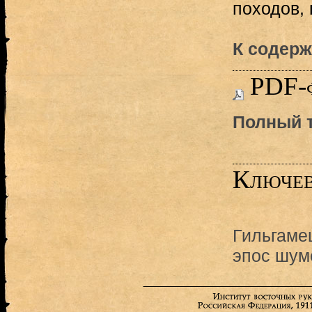
походов, 
К содерж
PDF-
Полный т
Ключев
Гильгаме
эпос шум