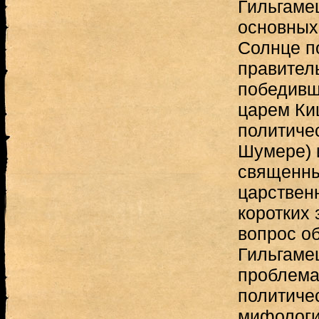
Гильгаме
основных
Солнце п
правитель
победивши
царем Киш
политиче
Шумере) 
священны
царствен
коротких 
вопрос о
Гильгаме
проблема
политиче
мифологи