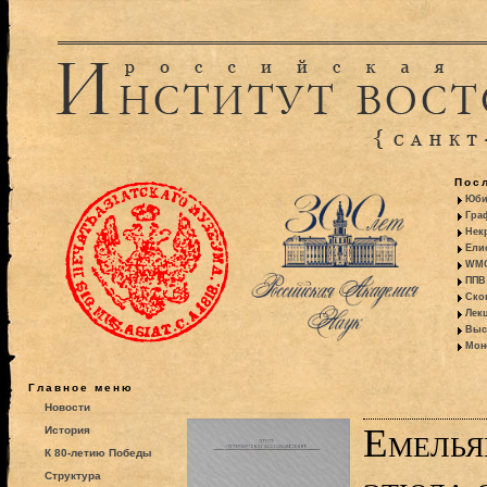
Пос
Юби
Гра
Некр
Ели
WMO:
ППВ 
Ско
Лекц
Выс
Моно
Главное меню
Новости
Емелья
История
К 80-летию Победы
Структура