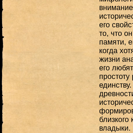
внимание
историче
его свойс
то, что о
памяти, е
когда хот
жизни ана
его любят
простоту
единству.
древност
историче
формиров
близкого 
владыки.