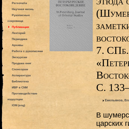
этюда 
Personalia
(Шумер
Научная жизнь
Рукописные
сокровища
заметки
Публикации
Лекторий
восток
Периодика
Архивы
7. СПб.
Работа с рукописями
Экскурсии
«Петер
Продажа книг
Спонсорам
Восток
Аспирантура
Библиотека
С. 133
ИВР в СМИ
Противодействие
коррупции
Емельянов, В
IOM (eng)
В шумерс
царских 