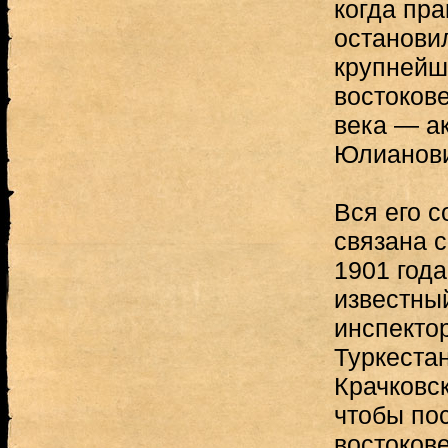
когда пра
останови
крупнейш
востоков
века — а
Юлианови
Вся его 
связана с
1901 года
известны
инспекто
Туркестан
Крачковск
чтобы по
востоков