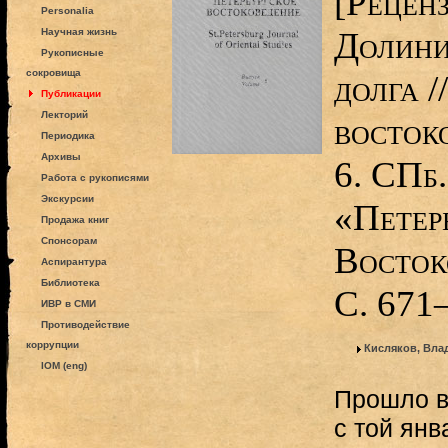
[Реценз
Personalia
Долини
Научная жизнь
Рукописные
сокровища
долга /
Публикации
Лекторий
восток
Периодика
Архивы
6. СПб.
Работа с рукописями
Экскурсии
«Петер
Продажа книг
Спонсорам
Восток
Аспирантура
Библиотека
С. 671
ИВР в СМИ
Противодействие
коррупции
Кисляков, Вла
IOM (eng)
Прошло в
с той янв