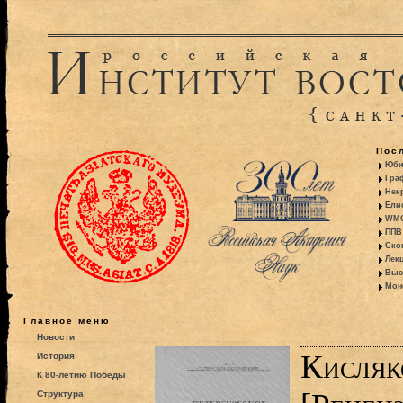
Пос
Юби
Гра
Некр
Ели
WMO:
ППВ 
Ско
Лекц
Выс
Моно
Главное меню
Новости
Кисляк
История
К 80-летию Победы
Структура