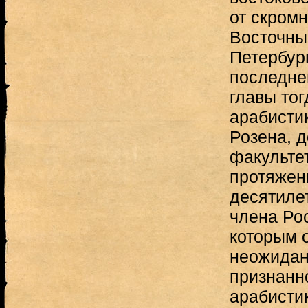
от скромн
Восточны
Петербург
последне
главы то
арабистик
Розена, д
факульте
протяжен
десятилет
члена Ро
которым о
неожидан
признанн
арабистик