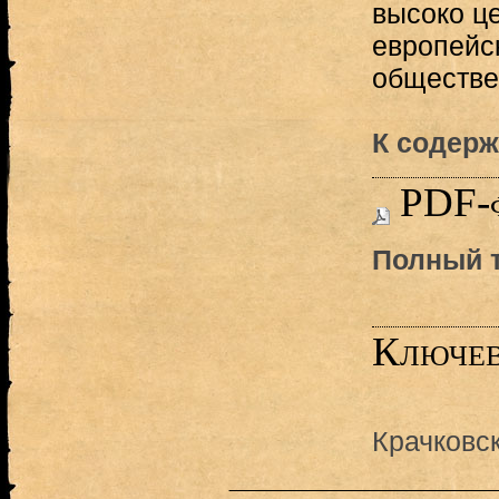
высоко ц
европейс
обществен
К содерж
PDF-
Полный т
Ключев
Крачковс