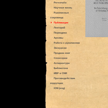
Personalia
Научная жизнь
Рукописные
сокровища
Публикации
Лекторий
Периодика
Архивы
Работа с рукописями
Экскурсии
Продажа книг
Спонсорам
Аспирантура
Библиотека
ИВР в СМИ
Противодействие
коррупции
IOM (eng)