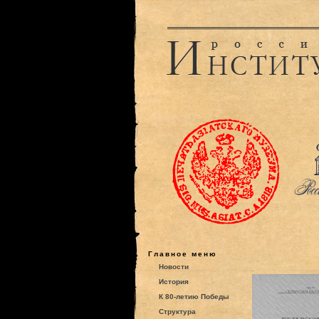
Главное меню
Новости
История
К 80-летию Победы
Структура