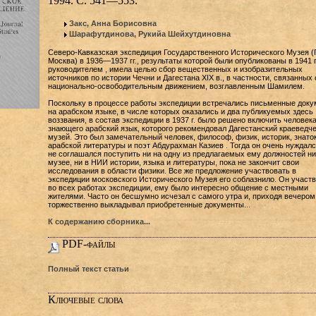
1994. С. 541—553.
Закс, Анна Борисовна
Шарафутдинова, Рукийа Шейхутдиновна
Северо-Кавказская экспедиция Государственного Исторического Музея (
Москва) в 1936—1937 гг., результаты которой были опубликованы в 1941 г
руководителем , имела целью сбор вещественных и изобразительных
источников по истории Чечни и Дагестана XIX в., в частности, связанных 
национально-освободительным движением, возглавленным Шамилем.
Поскольку в процессе работы экспедиции встречались письменные док
на арабском языке, в числе которых оказались и два публикуемых здесь
воззвания, в состав экспедиции в 1937 г. было решено включить человека
знающего арабский язык, которого рекомендовал Дагестанский краеведч
музей. Это был замечательный человек, философ, физик, историк, знато
арабской литературы и поэт Абдурахман Казиев . Тогда он очень нуждалс
не соглашался поступить ни на одну из предлагаемых ему должностей ни
музее, ни в НИИ истории, языка и литературы, пока не закончит свои
исследования в области физики. Все же предложение участвовать в
экспедиции московского Исторического Музея его соблазнило. Он участ
во всех работах экспедиции, ему было интересно общение с местными
жителями. Часто он бесшумно исчезал с самого утра и, приходя вечером
торжественно выкладывал приобретенные документы...
К содержанию сборника...
PDF-файлы
Полный текст статьи
Ключевые слова