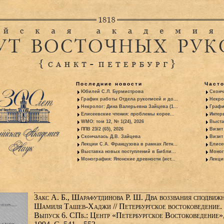
Последние новости
Част
Юбилей С.Л. Бурмистрова
Сконч
График работы Отдела рукописей и до...
Некро
Некролог: Дина Валерьевна Зайцева (1...
Графи
Елисеевские чтения: проблемы корее...
Интер
WMO: том 12, № 1(24), 2026
Выста
ППВ 23/2 (65), 2026
Визит
Скончалась Д.В. Зайцева
Визит 
Лекции С.А. Французова в рамках Летн...
Елисе
Выставка новых поступлений в Библи...
Моног
Монография: Японские древности (ист...
Лекци
Закс А. Б., Шарафутдинова Р. Ш. Два воззвания сподвиж
Шамиля Ташев-Хаджи // Петербургское востоковедение.
Выпуск 6. СПб.: Центр «Петербургское Востоковедение»