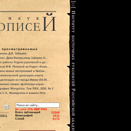
о просматриваемые
алась Д.В. Зайцева
лог: Дина Валерьевна Зайцева (1...
к работы Отдела рукописей и до...
вью И.Ф. Поповой на Радио «Комс...
вка новых поступлений в Библи...
 монгольской делегации участн...
делегации из города Измир (03.06...
евские чтения: проблемы корее...
рафия: Mongolica. Том XXIX, 2026, № 2
и С.А. Французова в рамках Летн...
На сайте СПб ИВР РАН
Всего публикаций
11046
ника
Монографий
1611
Статей
9172
,