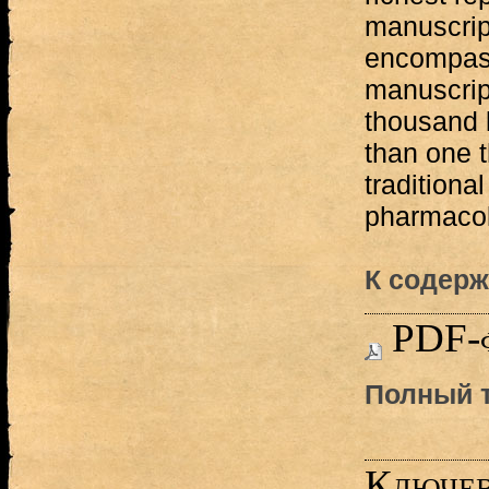
manuscript
encompass
manuscrip
thousand 
than one 
traditiona
pharmacol
К содерж
PDF-
Полный т
Ключев