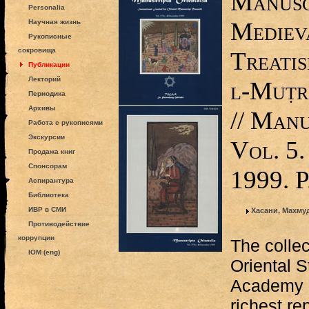
Manusc
Personalia
Mediev
Научная жизнь
Рукописные
сокровища
Treatis
Публикации
Лекторий
l-Muṭr
Периодика
Архивы
// Manu
Работа с рукописями
Экскурсии
Vol. 5.
Продажа книг
Спонсорам
1999. 
Аспирантура
Библиотека
ИВР в СМИ
Хасани, Махму
Противодействие
коррупции
The collect
IOM (eng)
Oriental 
Academy o
richest re