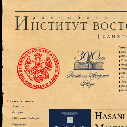
Пос
Ели
Юби
Гра
Некр
WMO:
ППВ 
Ско
Лекц
Выс
Моно
Главное меню
Новости
Hasani
История
К 80-летию Победы
Структура