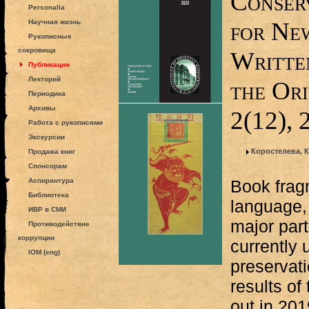
Сonserv
Personalia
for New
Научная жизнь
Рукописные
сокровища
Writte
Публикации
Лекторий
the Ori
Периодика
Архивы
2(12), 
Работа с рукописями
Экскурсии
Коростелева, 
Продажа книг
Спонсорам
Аспирантура
Book frag
Библиотека
language, 
ИВР в СМИ
major part
Противодействие
коррупции
currently
IOM (eng)
preservat
results of
out in 20