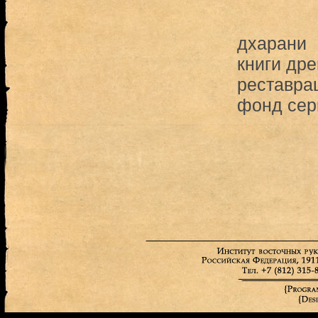
дхарани
книги др
реставра
фонд сер