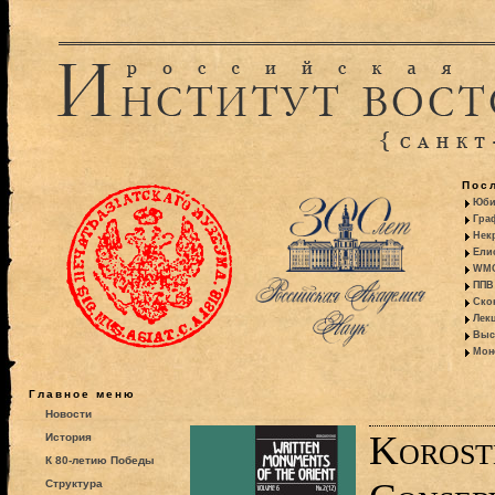
Пос
Юби
Гра
Некр
Ели
WMO:
ППВ 
Ско
Лекц
Выс
Моно
Главное меню
Новости
Korost
История
К 80-летию Победы
Структура