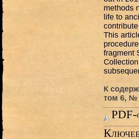
methods n
life to anc
contribute
This artic
procedures
fragment 
Collection
subsequen
К содер
том 6, № 
PDF-
Ключев