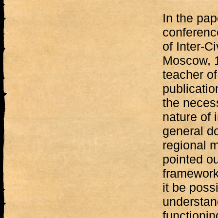
In the pap
conferenc
of Inter-Ci
Moscow, 1
teacher of
publicatio
the necess
nature of 
general d
regional m
pointed ou
framework
it be possi
understan
functionin