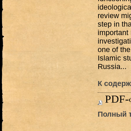
ideologic
review mig
step in th
important 
investigat
one of the
Islamic st
Russia...
К содерж
PDF-
Полный т