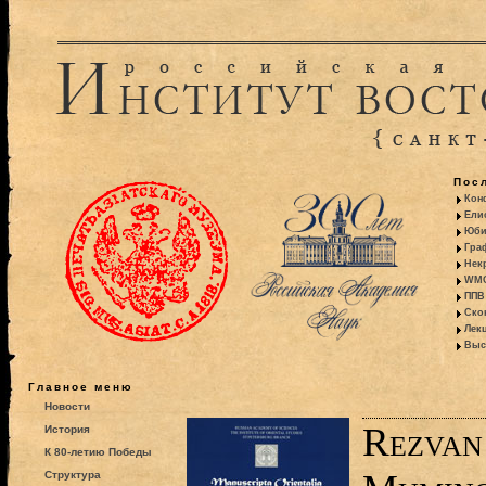
Пос
Кон
Ели
Юби
Гра
Некр
WMO:
ППВ 
Ско
Лекц
Выс
Главное меню
Новости
Rezvan 
История
К 80-летию Победы
Структура