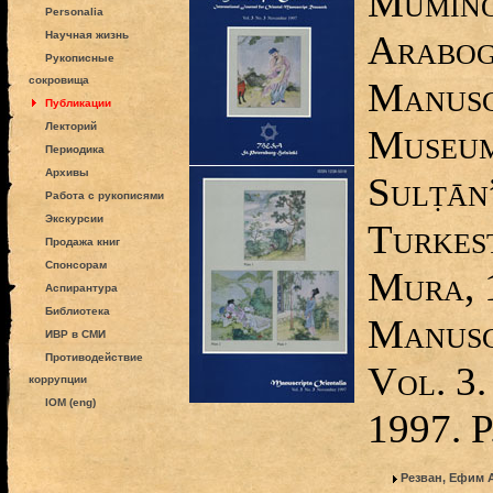
Mumino
Personalia
Arabog
Научная жизнь
Рукописные
сокровища
Manuscr
Публикации
Лекторий
Museum
Периодика
Архивы
Sulṭān”
Работа с рукописями
Экскурсии
Turkes
Продажа книг
Спонсорам
Mura, 1
Аспирантура
Библиотека
Manusc
ИВР в СМИ
Противодействие
Vol. 3.
коррупции
IOM (eng)
1997. 
Резван, Ефим 