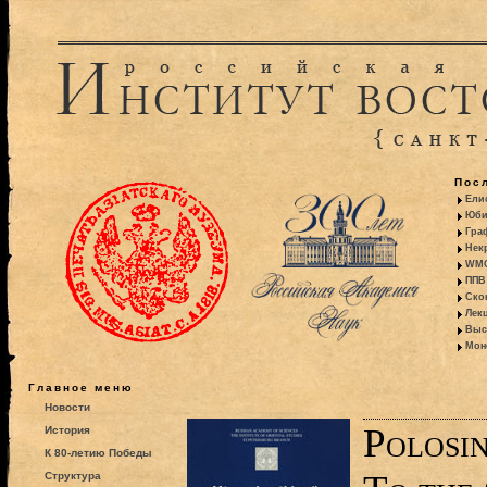
Пос
Ели
Юби
Гра
Некр
WMO:
ППВ 
Ско
Лекц
Выс
Моно
Главное меню
Новости
Polosin
История
К 80-летию Победы
Структура