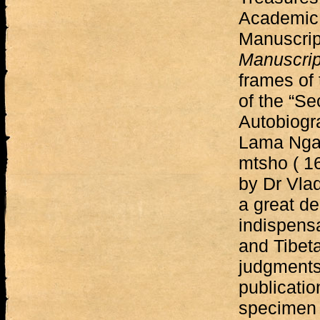
Academic C
Manuscript
Manuscrip
frames of 
of the “Se
Autobiogra
Lama Ngag
mtsho ( 1
by Dr Vlad
a great de
indispensa
and Tibet
judgments
publicatio
specimen o