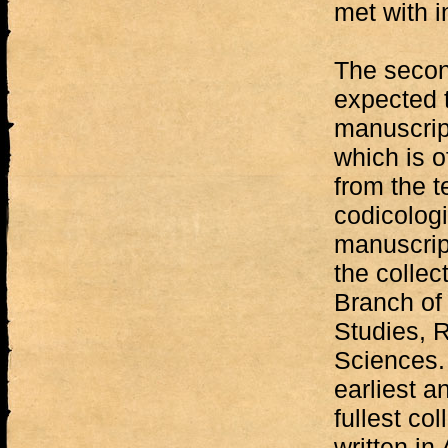
met with i
The secon
expected 
manuscript
which is o
from the t
codicologi
manuscript
the collec
Branch of 
Studies, 
Sciences. 
earliest a
fullest col
written in 