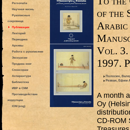
To the
Personalia
of the 
Научная жизнь
Рукописные
сокровища
Arabic 
Публикации
Лекторий
Manusc
Периодика
Архивы
Vol. 3.
Работа с рукописями
Экскурсии
1997. 
Продажа книг
Спонсорам
Аспирантура
Полосин, Вале
Резван, Ефим 
Библиотека
ИВР в СМИ
A month a
Противодействие
коррупции
Oy (Helsin
IOM (eng)
distributio
CD-ROM S
Treasures