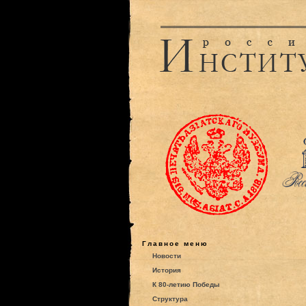
Главное меню
Новости
История
К 80-летию Победы
Структура