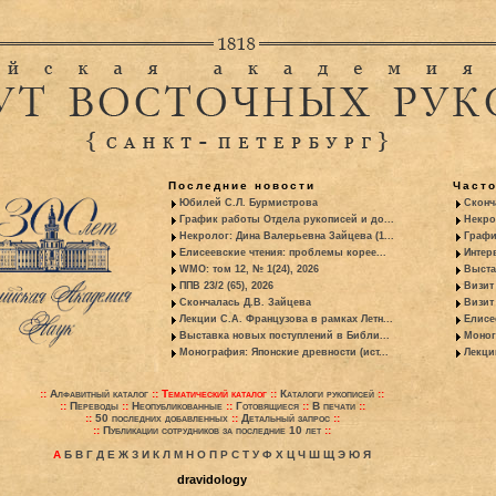
Последние новости
Част
Юбилей С.Л. Бурмистрова
Сконч
График работы Отдела рукописей и до...
Некро
Некролог: Дина Валерьевна Зайцева (1...
Графи
Елисеевские чтения: проблемы корее...
Интер
WMO: том 12, № 1(24), 2026
Выста
ППВ 23/2 (65), 2026
Визит
Скончалась Д.В. Зайцева
Визит 
Лекции С.А. Французова в рамках Летн...
Елисе
Выставка новых поступлений в Библи...
Моног
Монография: Японские древности (ист...
Лекци
::
Алфавитный каталог
::
Тематический каталог
::
Каталоги рукописей
::
::
Переводы
::
Неопубликованные
::
Готовящиеся
::
В печати
::
::
50 последних добавленных
::
Детальный запрос
::
::
Публикации сотрудников за последние 10 лет
::
А
Б
В
Г
Д
Е
Ж
З
И
К
Л
М
Н
О
П
Р
С
Т
У
Ф
Х
Ц
Ч
Ш
Щ
Э
Ю
Я
dravidology