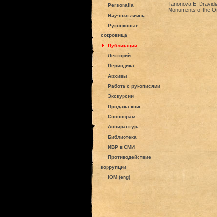
Tanonova E. Dravidian
Personalia
Monuments of the Ori
Научная жизнь
Рукописные
сокровища
Публикации
Лекторий
Периодика
Архивы
Работа с рукописями
Экскурсии
Продажа книг
Спонсорам
Аспирантура
Библиотека
ИВР в СМИ
Противодействие
коррупции
IOM (eng)