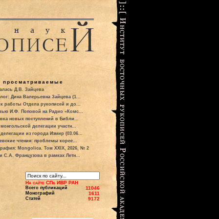
о просматриваемые
алась Д.В. Зайцева
лог: Дина Валерьевна Зайцева (1...
к работы Отдела рукописей и до...
вью И.Ф. Поповой на Радио «Комс...
вка новых поступлений в Библи...
 монгольской делегации участн...
делегации из города Измир (03.06...
евские чтения: проблемы корее...
рафия: Mongolica. Том XXIX, 2026, № 2
и С.А. Французова в рамках Летн...
На сайте СПб ИВР РАН
Всего публикаций
11046
Монографий
1611
Статей
9172