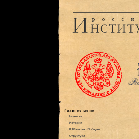
Главное меню
Новости
История
К 80-летию Победы
Структура