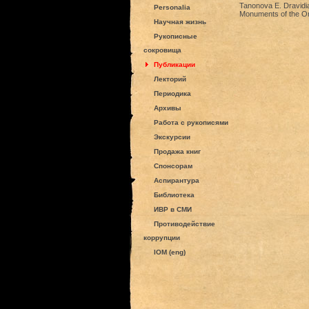
Tanonova E. Dravidian
Personalia
Monuments of the Ori
Научная жизнь
Рукописные
сокровища
Публикации
Лекторий
Периодика
Архивы
Работа с рукописями
Экскурсии
Продажа книг
Спонсорам
Аспирантура
Библиотека
ИВР в СМИ
Противодействие
коррупции
IOM (eng)