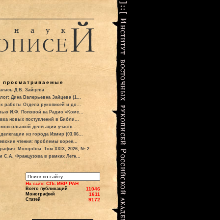
о просматриваемые
алась Д.В. Зайцева
лог: Дина Валерьевна Зайцева (1...
к работы Отдела рукописей и до...
вью И.Ф. Поповой на Радио «Комс...
вка новых поступлений в Библи...
 монгольской делегации участн...
делегации из города Измир (03.06...
евские чтения: проблемы корее...
рафия: Mongolica. Том XXIX, 2026, № 2
и С.А. Французова в рамках Летн...
На сайте СПб ИВР РАН
Всего публикаций
11046
Монографий
1611
Статей
9172