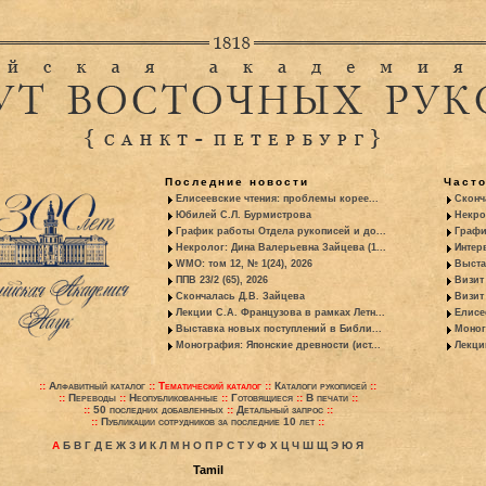
Последние новости
Част
Елисеевские чтения: проблемы корее...
Сконч
Юбилей С.Л. Бурмистрова
Некро
График работы Отдела рукописей и до...
Графи
Некролог: Дина Валерьевна Зайцева (1...
Интер
WMO: том 12, № 1(24), 2026
Выста
ППВ 23/2 (65), 2026
Визит
Скончалась Д.В. Зайцева
Визит 
Лекции С.А. Французова в рамках Летн...
Елисе
Выставка новых поступлений в Библи...
Моног
Монография: Японские древности (ист...
Лекци
::
Алфавитный каталог
::
Тематический каталог
::
Каталоги рукописей
::
::
Переводы
::
Неопубликованные
::
Готовящиеся
::
В печати
::
::
50 последних добавленных
::
Детальный запрос
::
::
Публикации сотрудников за последние 10 лет
::
А
Б
В
Г
Д
Е
Ж
З
И
К
Л
М
Н
О
П
Р
С
Т
У
Ф
Х
Ц
Ч
Ш
Щ
Э
Ю
Я
Tamil