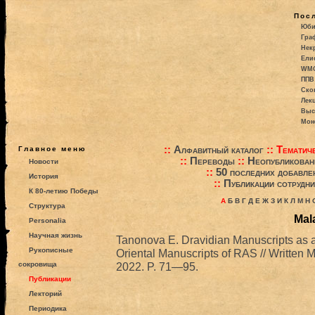
Пос
Юби
Гра
Некр
Ели
WMO:
ППВ 
Ско
Лекц
Выс
Моно
::
Алфавитный каталог
::
Тематиче
Главное меню
::
Переводы
::
Неопубликова
Новости
::
50 последних добавле
История
::
Публикации сотрудни
К 80-летию Победы
А
Б
В
Г
Д
Е
Ж
З
И
К
Л
М
Н
Структура
Mal
Personalia
Научная жизнь
Tanonova E. Dravidian Manuscripts as a Pa
Рукописные
Oriental Manuscripts of RAS // Written M
сокровища
2022. P. 71—95.
Публикации
Лекторий
Периодика