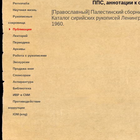
ППС, аннотации к
Personalia
Научная жизнь
[Православный] Палестинский сборник
Рукописные
Каталог сирийских рукописей Ленингр
сокровища
1960.
Публикации
Лекторий
Периодика
Архивы
Работа с рукописями
Экскурсии
Продажа книг
Спонсорам
Аспирантура
Библиотека
ИВР в СМИ
Противодействие
коррупции
IOM (eng)