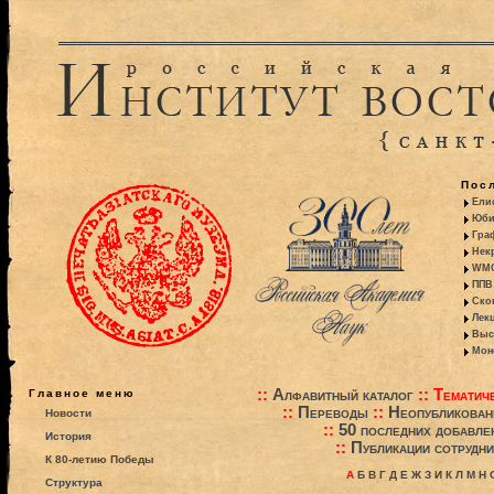
Пос
Ели
Юби
Гра
Некр
WMO:
ППВ 
Ско
Лекц
Выс
Моно
::
Алфавитный каталог
::
Тематиче
Главное меню
::
Переводы
::
Неопубликова
Новости
::
50 последних добавле
История
::
Публикации сотрудни
К 80-летию Победы
А
Б
В
Г
Д
Е
Ж
З
И
К
Л
М
Н
Структура