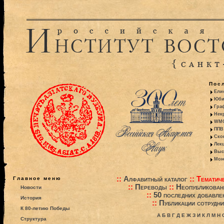
Пос
Ели
Юби
Гра
Некр
WMO:
ППВ 
Ско
Лекц
Выс
Моно
::
Алфавитный каталог
::
Тематиче
Главное меню
::
Переводы
::
Неопубликова
Новости
::
50 последних добавле
История
::
Публикации сотрудни
К 80-летию Победы
А
Б
В
Г
Д
Е
Ж
З
И
К
Л
М
Н
Структура