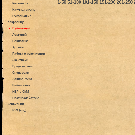
1-50
51-100
101-150
151-200
201-250
Personalia
Научная жизнь
Рукописные
сокровища
Публикации
Лекторий
Периодика
Архивы
Работа с рукописями
Экскурсии
Продажа книг
Спонсорам
Аспирантура
Библиотека
ИВР в СМИ
Противодействие
коррупции
IOM (eng)