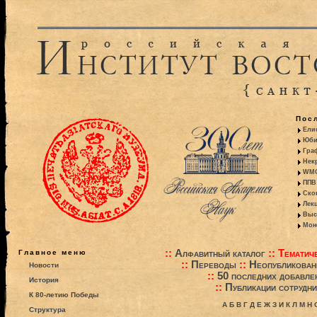
Пос
Ели
Юби
Гра
Некр
WMO:
ППВ 
Ско
Лекц
Выс
Моно
::
Алфавитный каталог
::
Тематиче
Главное меню
::
Переводы
::
Неопубликова
Новости
::
50 последних добавле
История
::
Публикации сотрудни
К 80-летию Победы
А
Б
В
Г
Д
Е
Ж
З
И
К
Л
М
Н
Структура