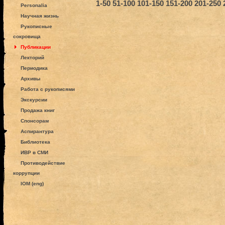
1-50
51-100
101-150
151-200
201-250
Personalia
Научная жизнь
Рукописные
сокровища
Публикации
Лекторий
Периодика
Архивы
Работа с рукописями
Экскурсии
Продажа книг
Спонсорам
Аспирантура
Библиотека
ИВР в СМИ
Противодействие
коррупции
IOM (eng)