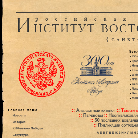
Пос
Юби
Гра
Некр
Ели
WMO:
ППВ 
Ско
Лекц
Выс
Моно
::
Алфавитный каталог
::
Тематиче
Главное меню
::
Переводы
::
Неопубликова
Новости
::
50 последних добавле
История
::
Публикации сотрудни
К 80-летию Победы
А
Б
В
Г
Д
Е
Ж
З
И
К
Л
М
Н
Структура