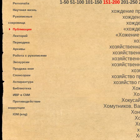
1-50
51-100
101-150
151-200
201-250
Personalia
Научная жизнь
хождение п
хожден
Рукописные
хожде
сокровища
«хожде
Публикации
«Хожение 
Лекторий
хо
Периодика
хозяйственн
Архивы
хозяйствен
Работа с рукописями
хозяйствен
Экскурсии
хозяйствен
Продажа книг
хоз
Спонсорам
хозяйство 
хозяйство
Аспирантура
Хо
Библиотека
Хо
ИВР в СМИ
Хокусай
Противодействие
Хомутников, В
коррупции
Хон
IOM (eng)
Х
Х
х
Х