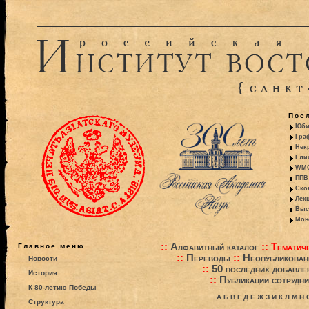
Пос
Юби
Гра
Некр
Ели
WMO:
ППВ 
Ско
Лекц
Выс
Моно
::
Алфавитный каталог
::
Тематиче
Главное меню
::
Переводы
::
Неопубликова
Новости
::
50 последних добавле
История
::
Публикации сотрудни
К 80-летию Победы
А
Б
В
Г
Д
Е
Ж
З
И
К
Л
М
Н
Структура