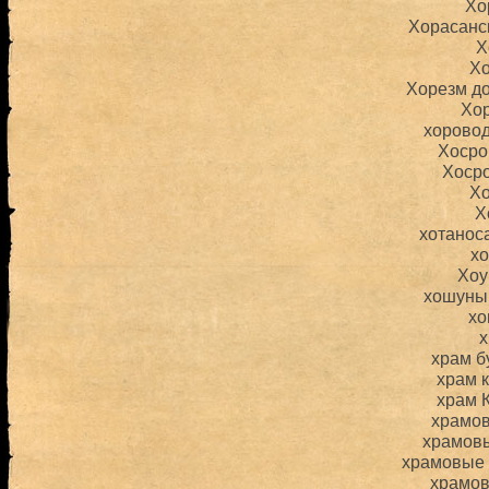
Хо
Хорасанс
Х
Х
Хорезм д
Хо
хорово
Хосро
Хоср
Х
Х
хотанос
х
Хоу
хошуны
хо
храм б
храм 
храм 
храмо
храмов
храмовые
храмо