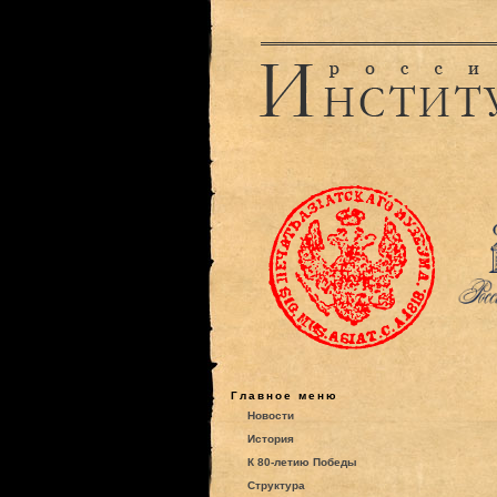
Главное меню
Новости
История
К 80-летию Победы
Структура