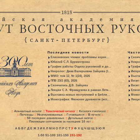
Последние новости
Част
Елисеевские чтения: проблемы корее...
Сконч
Юбилей С.Л. Бурмистрова
Некро
График работы Отдела рукописей и до...
Графи
Некролог: Дина Валерьевна Зайцева (1...
Интер
WMO: том 12, № 1(24), 2026
Выста
ППВ 23/2 (65), 2026
Визит
Скончалась Д.В. Зайцева
Визит 
Лекции С.А. Французова в рамках Летн...
Елисе
Выставка новых поступлений в Библи...
Моног
Монография: Японские древности (ист...
Лекци
::
Алфавитный каталог
::
Тематический каталог
::
Каталоги рукописей
::
::
Переводы
::
Неопубликованные
::
Готовящиеся
::
В печати
::
::
50 последних добавленных
::
Детальный запрос
::
::
Публикации сотрудников за последние 10 лет
::
А
Б
В
Г
Д
Е
Ж
З
И
К
Л
М
Н
О
П
Р
С
Т
У
Ф
Х
Ц
Ч
Ш
Щ
Э
Ю
Я
1-50
51-100
101-150
151-192