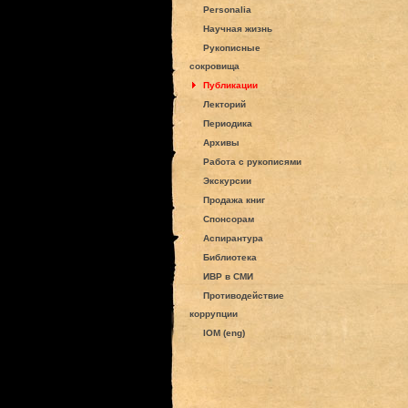
Personalia
Научная жизнь
Рукописные
сокровища
Публикации
Лекторий
Периодика
Архивы
Работа с рукописями
Экскурсии
Продажа книг
Спонсорам
Аспирантура
Библиотека
ИВР в СМИ
Противодействие
коррупции
IOM (eng)