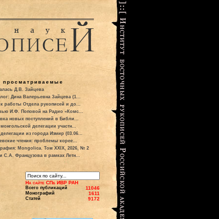
о просматриваемые
алась Д.В. Зайцева
лог: Дина Валерьевна Зайцева (1...
к работы Отдела рукописей и до...
вью И.Ф. Поповой на Радио «Комс...
вка новых поступлений в Библи...
 монгольской делегации участн...
делегации из города Измир (03.06...
евские чтения: проблемы корее...
рафия: Mongolica. Том XXIX, 2026, № 2
и С.А. Французова в рамках Летн...
На сайте СПб ИВР РАН
Всего публикаций
11046
Монографий
1611
Статей
9172