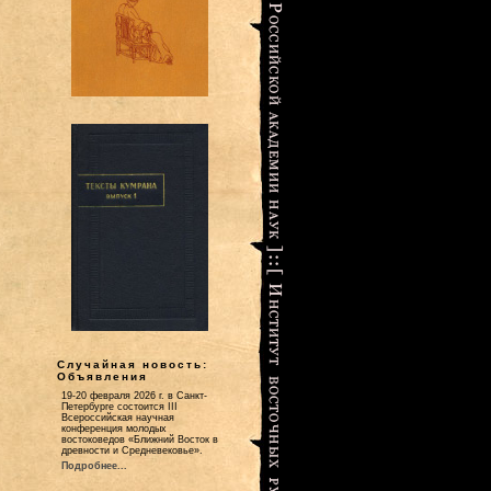
Случайная новость:
Объявления
19-20 февраля 2026 г. в Санкт-
Петербурге состоится III
Всероссийская научная
конференция молодых
востоковедов «Ближний Восток в
древности и Средневековье».
Подробнее...