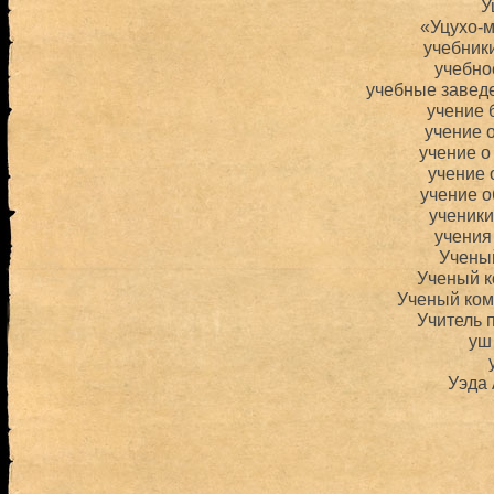
У
«Уцухо-
учебник
учебно
учебные завед
учение 
учение 
учение о
учение 
учение 
ученик
учения
Учены
Ученый 
Ученый ком
Учитель 
уш
Уэда