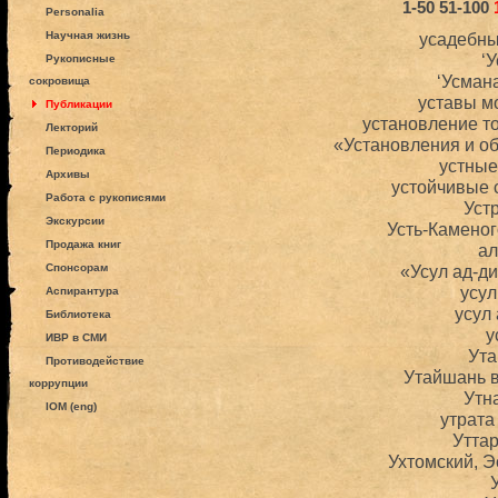
1-50
51-100
Personalia
Научная жизнь
усадебны
‘
Рукописные
‘Усман
сокровища
уставы м
Публикации
установление т
Лекторий
«Установления и о
Периодика
устные
Архивы
устойчивые 
Работа с рукописями
Уст
Экскурсии
Усть-Каменог
Продажа книг
ал
Спонсорам
«Усул ад-д
усул
Аспирантура
усул
Библиотека
у
ИВР в СМИ
Ут
Противодействие
Утайшань 
коррупции
Утн
IOM (eng)
утрата
Утта
Ухтомский, 