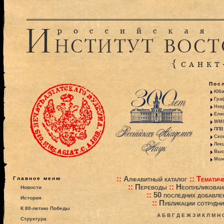
Пос
Юби
Гра
Некр
Ели
WMO:
ППВ 
Ско
Лекц
Выс
Моно
::
Алфавитный каталог
::
Тематиче
Главное меню
::
Переводы
::
Неопубликова
Новости
::
50 последних добавле
История
::
Публикации сотрудни
К 80-летию Победы
А
Б
В
Г
Д
Е
Ж
З
И
К
Л
М
Н
Структура