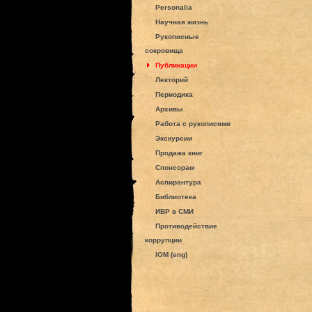
Personalia
Научная жизнь
Рукописные
сокровища
Публикации
Лекторий
Периодика
Архивы
Работа с рукописями
Экскурсии
Продажа книг
Спонсорам
Аспирантура
Библиотека
ИВР в СМИ
Противодействие
коррупции
IOM (eng)