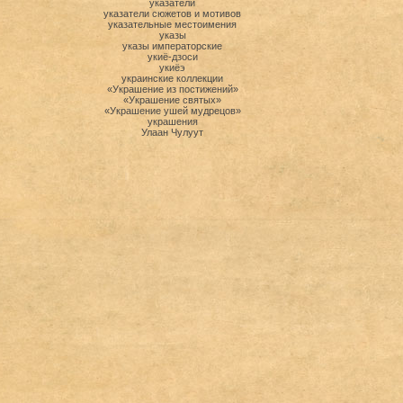
указатели
указатели сюжетов и мотивов
указательные местоимения
указы
указы императорские
укиё-дзоси
укиёэ
украинские коллекции
«Украшение из постижений»
«Украшение святых»
«Украшение ушей мудрецов»
украшения
Улаан Чулуут