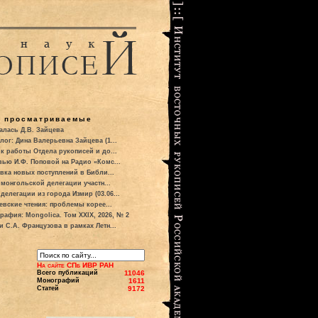
о просматриваемые
алась Д.В. Зайцева
лог: Дина Валерьевна Зайцева (1...
к работы Отдела рукописей и до...
вью И.Ф. Поповой на Радио «Комс...
вка новых поступлений в Библи...
 монгольской делегации участн...
делегации из города Измир (03.06...
евские чтения: проблемы корее...
рафия: Mongolica. Том XXIX, 2026, № 2
и С.А. Французова в рамках Летн...
На сайте СПб ИВР РАН
Всего публикаций
11046
Монографий
1611
Статей
9172