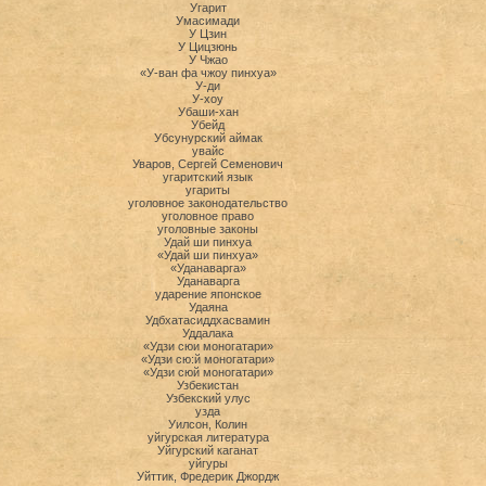
Угарит
Умасимади
У Цзин
У Цицзюнь
У Чжао
«У-ван фа чжоу пинхуа»
У-ди
У-хоу
Убаши-хан
Убейд
Убсунурский аймак
увайс
Уваров, Сергей Семенович
угаритский язык
угариты
уголовное законодательство
уголовное право
уголовные законы
Удай ши пинхуа
«Удай ши пинхуа»
«Уданаварга»
Уданаварга
ударение японское
Удаяна
Удбхатасиддхасвамин
Уддалака
«Удзи сюи моногатари»
«Удзи сю:й моногатари»
«Удзи сюй моногатари»
Узбекистан
Узбекский улус
узда
Уилсон, Колин
уйгурская литература
Уйгурский каганат
уйгуры
Уйттик, Фредерик Джордж