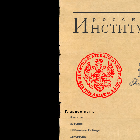
Главное меню
Новости
История
К 80-летию Победы
Структура