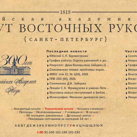
Последние новости
Част
Юбилей С.Л. Бурмистрова
Сконч
График работы Отдела рукописей и до...
Некро
Некролог: Дина Валерьевна Зайцева (1...
Графи
Елисеевские чтения: проблемы корее...
Интер
WMO: том 12, № 1(24), 2026
Выста
ППВ 23/2 (65), 2026
Визит
Скончалась Д.В. Зайцева
Визит 
Лекции С.А. Французова в рамках Летн...
Елисе
Выставка новых поступлений в Библи...
Моног
Монография: Японские древности (ист...
Лекци
::
Алфавитный каталог
::
Тематический каталог
::
Каталоги рукописей
::
::
Переводы
::
Неопубликованные
::
Готовящиеся
::
В печати
::
::
50 последних добавленных
::
Детальный запрос
::
::
Публикации сотрудников за последние 10 лет
::
А
Б
В
Г
Д
Е
Ж
З
И
К
Л
М
Н
О
П
Р
С
Т
У
Ф
Х
Ц
Ч
Ш
Щ
Э
Ю
Я
1-50
51-100
101-150
151-192