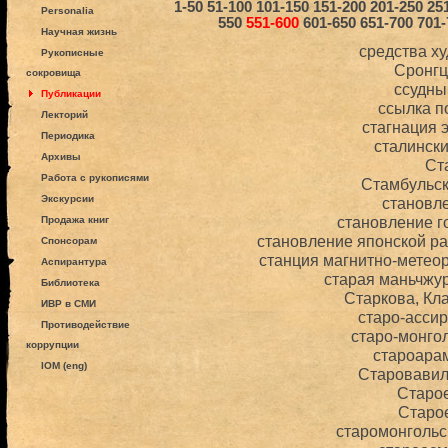
1-50
51-100
101-150
151-200
201-250
25
Personalia
550
551-600
601-650
651-700
701-
Научная жизнь
средства х
Рукописные
Сронгц
сокровища
ссудны
Публикации
ссылка п
Лекторий
стагнация 
Периодика
сталинск
Архивы
Ст
Работа с рукописями
Стамбульс
Экскурсии
становл
становление г
Продажа книг
становление японской р
Спонсорам
станция магнитно-метеор
Аспирантура
старая маньчжу
Библиотека
Старкова, Кл
ИВР в СМИ
старо-асси
Противодействие
старо-монго
коррупции
староара
IOM (eng)
Старовавил
Старо
Старо
старомонгольс