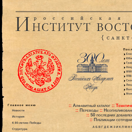
Пос
Ели
Юби
Гра
Некр
WMO:
ППВ 
Ско
Лекц
Выс
Моно
::
Алфавитный каталог
::
Тематиче
Главное меню
::
Переводы
::
Неопубликова
Новости
::
50 последних добавле
История
::
Публикации сотрудни
К 80-летию Победы
А
Б
В
Г
Д
Е
Ж
З
И
К
Л
М
Н
Структура