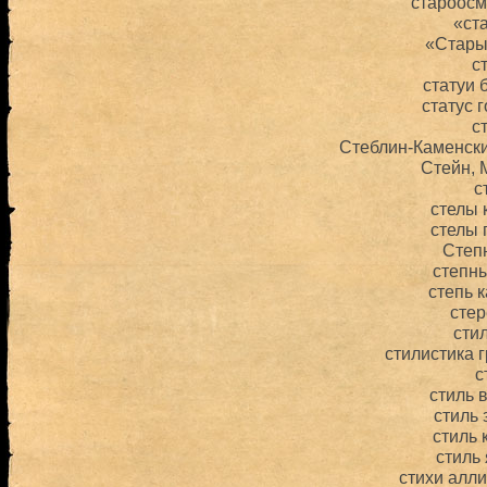
староосм
«ст
«Стары
с
статуи 
статус 
с
Стеблин-Каменск
Стейн, 
с
стелы 
стелы
Степ
степн
степь 
сте
сти
стилистика 
с
стиль 
стиль
стиль 
стиль
стихи алл