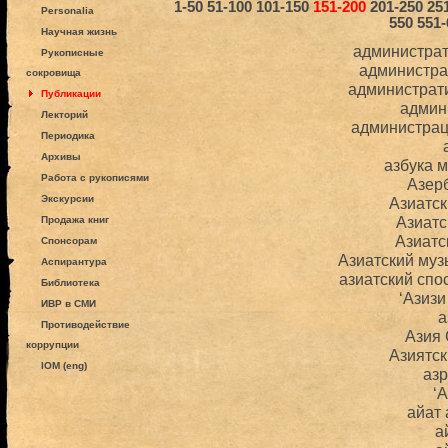
1-50
51-100
101-150
151-200
201-250
25
Personalia
550
551-
Научная жизнь
администра
Рукописные
администра
сокровища
администрат
Публикации
админ
Лекторий
администрац
Периодика
Архивы
азбука 
Работа с рукописями
Азер
Экскурсии
Азиатск
Азиатс
Продажа книг
Азиатс
Спонсорам
Азиатский му
Аспирантура
азиатский спо
Библиотека
‘Азиз
ИВР в СМИ
а
Противодействие
Азия
коррупции
Азиятск
IOM (eng)
аз
‘
айат 
а