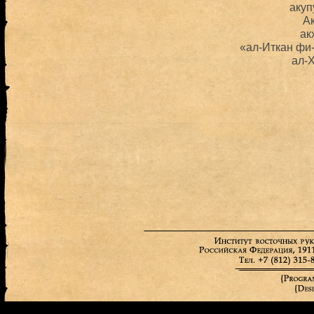
акуп
А
ак
«ал-Иткан фи-
ал-