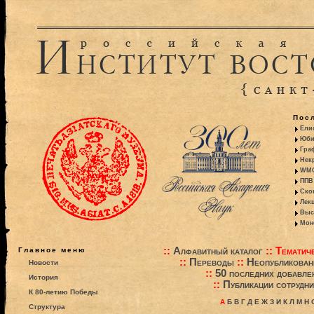
Пос
Ели
Юби
Гра
Некр
WMO:
ППВ 
Ско
Лекц
Выс
Моно
::
Алфавитный каталог
::
Тематиче
Главное меню
::
Переводы
::
Неопубликова
Новости
::
50 последних добавле
История
::
Публикации сотрудни
К 80-летию Победы
А
Б
В
Г
Д
Е
Ж
З
И
К
Л
М
Н
Структура