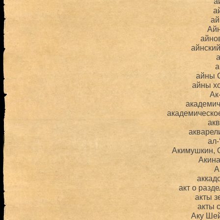
а
а
ай
Ай
айно
айнски
а
айны 
айны х
Ак
академич
академическо
ак
акварел
ал-
Акимушкин, 
Акина
А
аккад
акт о разд
акты 
акты 
Аку Ше