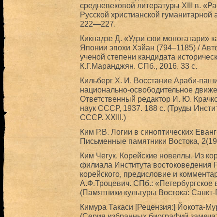
средневековой литературы XIII в. «Ра
Русской христианской гуманитарной ак
222—227.
Кикнадзе Д. «Удзи сюи моногатари» к
Японии эпохи Хэйан (794–1185) / Ав
ученой степени кандидата историческ
К.Г.Маранджян. СПб., 2016. 33 с.
Кильберг X. И. Восстание Араби-паши
национально-освободительное движени
Ответственный редактор И. Ю. Крачко
наук СССР, 1937. 188 с. (Труды Инст
СССР. XXIII.)
Ким Р.В. Логии в синоптических Еван
Письменные памятники Востока, 2(19)
Ким Чегук. Корейские новеллы. Из ко
филиала Института востоковедения Р
корейского, предисловие и коммента
А.Ф.Троцевич. СПб.: «Петербургское в
(Памятники культуры Востока: Санкт-П
Кимура Такаси [Рецензия:] Йокота-М
(Серия избранных биографий замечат