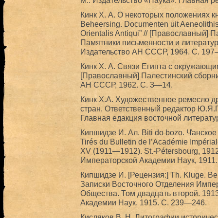
М.: Издательство «Наука». Главная р
Кинк X. А. О некоторых положениях кн
Beheersing. Documenten uit Aeneolith
Orientalis Antiqui” // [Православный] 
Памятники письменности и литературы
Издательство АН СССР, 1964. С. 197
Кинк X. А. Связи Египта с окружающи
[Православный] Палестинский сборник.
АН СССР, 1962. С. 3—14.
Кинк Х.А. Художественное ремесло д
стран. Ответственный редактор Ю.Я.П
Главная едакция восточной литератур
Кипшидзе И. Ал. Biṭi do bozo. Ч҅анское
Tirés du Bulletin de l’Académie Impéria
XV (1911—1912). St.-Pétersbourg, 191
Императорской Академии Наук, 1911.
Кипшидзе И. [Рецензия:] Th. Kluge. Bei
Записки Восточного Отделения Импер
Общества. Том двадцать второй. 191
Академии Наук, 1915. С. 239—246.
Кисляков В. Н. Литографии историчес