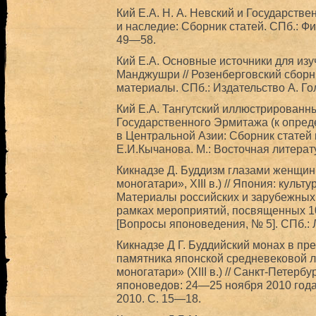
Кий Е.А. Н. А. Невский и Государств
и наследие: Сборник статей. СПб.: Ф
49—58.
Кий Е.А. Основные источники для из
Манджушри // Розенберговский сборн
материалы. СПб.: Издательство А. Го
Кий Е.А. Тангутский иллюстрированн
Государственного Эрмитажа (к опреде
в Центральной Азии: Сборник статей 
Е.И.Кычанова. М.: Восточная литерат
Кикнадзе Д. Буддизм глазами женщин
моногатари», XIII в.) // Япония: кул
Материалы российских и зарубежных
рамках мероприятий, посвященных 10
[Вопросы японоведения, № 5]. СПб.: 
Кикнадзе Д Г. Буддийский монах в п
памятника японской средневековой л
моногатари» (XIII в.) // Санкт-Петер
японоведов: 24—25 ноября 2010 года
2010. С. 15—18.