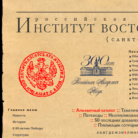
Пос
Юби
Гра
Некр
Ели
WMO:
ППВ 
Ско
Лекц
Выс
Моно
::
Алфавитный каталог
::
Тематиче
Главное меню
::
Переводы
::
Неопубликова
Новости
::
50 последних добавле
История
::
Публикации сотрудни
К 80-летию Победы
А
Б
В
Г
Д
Е
Ж
З
И
К
Л
М
Н
Структура