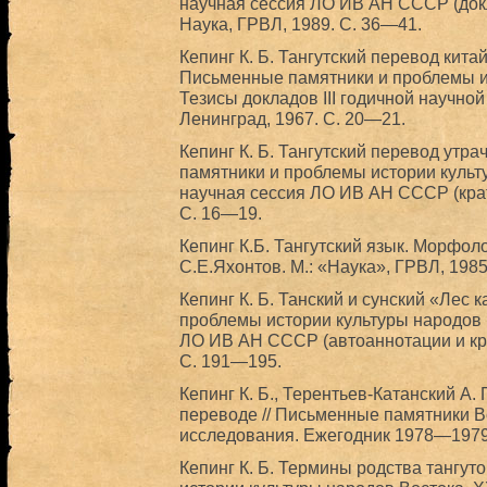
научная сессия ЛО ИВ АН СССР (докла
Наука, ГРВЛ, 1989. С. 36—41.
Кепинг К. Б. Тангутский перевод китай
Письменные памятники и проблемы и
Тезисы докладов III годичной научно
Ленинград, 1967. C. 20—21.
Кепинг К. Б. Тангутский перевод утра
памятники и проблемы истории культу
научная сессия ЛО ИВ АН СССР (крат
С. 16—19.
Кепинг К.Б. Тангутский язык. Морфол
С.Е.Яхонтов. М.: «Наука», ГРВЛ, 1985
Кепинг К. Б. Танский и сунский «Лес 
проблемы истории культуры народов В
ЛО ИВ АН СССР (автоаннотации и кра
С. 191—195.
Кепинг К. Б., Терентьев-Катанский А.
переводе // Письменные памятники В
исследования. Ежегодник 1978—1979.
Кепинг К. Б. Термины родства тангут