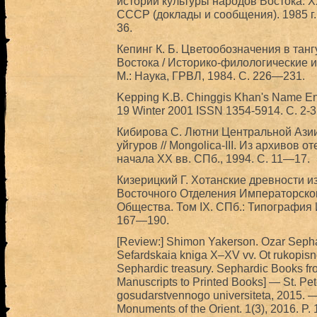
истории культуры народов Востока. 
СССР (доклады и сообщения). 1985 г. 
36.
Кепинг К. Б. Цветообозначения в танг
Востока / Историко-филологические 
М.: Наука, ГРВЛ, 1984. С. 226—231.
Kepping K.B. Chinggis Khan's Name Enc
19 Winter 2001 ISSN 1354-5914. С. 2-3
Кибирова С. Лютни Центральной Азии
уйгуров // Mongolica-III. Из архивов
начала XX вв. СПб., 1994. С. 11—17.
Кизерицкий Г. Хотанские древности из
Восточного Отделения Императорског
Общества. Том IX. СПб.: Типография 
167—190.
[Review:] Shimon Yakerson. Ozar Sepha
Sefardskaia kniga X–XV vv. Ot rukopisno
Sephardic treasury. Sephardic Books fro
Manuscripts to Printed Books] — St. Pete
gosudarstvennogo universiteta, 2015. — 1
Monuments of the Orient. 1(3), 2016. P.