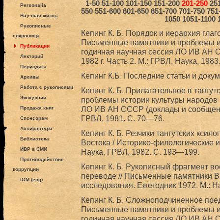
1-50
51-100
101-150
151-200
201-250
25
Personalia
550
551-600
601-650
651-700
701-750
751
Научная жизнь
1050
1051-1100
Рукописные
Кепинг К. Б. Порядок и иерархия глаг
сокровища
Письменные памятники и проблемы ис
Публикации
годичная научная сессия ЛО ИВ АН 
Лекторий
1982 г. Часть 2. М.: ГРВЛ, Наука, 1983
Периодика
Кепинг К.Б. Последние статьи и докум
Архивы
Работа с рукописями
Кепинг К. Б. Прилагательное в тангут
Экскурсии
проблемы истории культуры народов 
ЛО ИВ АН СССР (доклады и сообщения)
Продажа книг
ГРВЛ, 1981. С. 70—76.
Спонсорам
Аспирантура
Кепинг К. Б. Резчики тангутских ксил
Библиотека
Востока / Историко-филологические и
ИВР в СМИ
Наука, ГРВЛ, 1982. С. 193—199.
Противодействие
Кепинг К. Б. Рукописный фрагмент во
коррупции
переводе // Письменные памятники В
IOM (eng)
исследования. Ежегодник 1972. М.: Н
Кепинг К. Б. Сложноподчиненное пред
Письменные памятники и проблемы ис
годичная научная сессия ЛО ИВ АН С