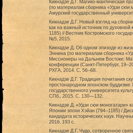
Кикнадзе Д.Г. Магико-мантическая п
(по материалам сборника «Удзи сюи мо
Амурский государственный университе
Кикнадзе Д.Г. Новый взгляд на сборн
как на важный источник по духовной
1185) // Вестник Костромского госуда
№5, 2015.
Кикнадзе Д. Об одном эпизоде из жи
Эннина (по материалам сборника «Удзи 
Миссионеры на Дальнем Востоке: М
конференции (Санкт-Петербург, 19–20 
РХГА, 2014. С. 56–68.
Кикнадзе Д.Г. Традиция почитания ск
простонародном японском буддизме XII
государственного университета культу
СПб., 2015. С. 130—132.
Кикнадзе Д. «Удзи сюи моногатари» к
Японии эпохи Хэйан (794–1185) / Дис
кандидата исторических наук. Научны
2016. 193 с.
Кикнадзе Д.Г. Чудо, сотворенное свя