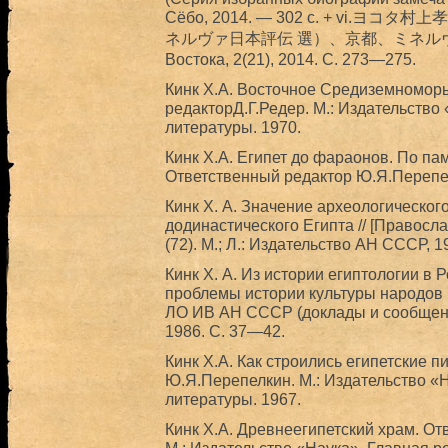
Сёбо, 2014. — 302 c. + vi
ネルヴァ日本評伝 選）、京都、ミネルヴァ書房 /
Востока, 2(21), 2014. С. 273—275.
Кинк Х.А. Восточное Средиземноморь
редакторД.Г.Редер. М.: Издательство
литературы. 1970.
Кинк Х.А. Египет до фараонов. По па
Ответственный редактор Ю.Я.Перепел
Кинк X. А. Значение археологическог
додинастического Египта // [Правосл
(72). М.; Л.: Издательство АН СССР, 1
Кинк Х. А. Из истории египтологии в 
проблемы истории культуры народов 
ЛО ИВ АН СССР (доклады и сообщения)
1986. С. 37—42.
Кинк Х.А. Как строились египетские 
Ю.Я.Перепелкин. М.: Издательство «
литературы. 1967.
Кинк Х.А. Древнеегипетский храм. О