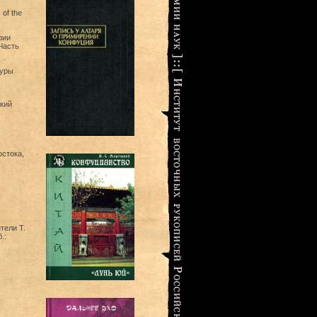
of the
рии
Часть
туры
кий
остока,
тели Т.
.: