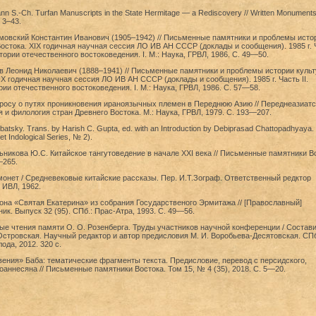
nn S.-Ch. Turfan Manuscripts in the State Hermitage — a Rediscovery // Written Monuments 
. 3–43.
умовский Константин Иванович (1905–1942) // Письменные памятники и проблемы исто
остока. XIX годичная научная сессия ЛО ИВ АН СССР (доклады и сообщения). 1985 г. 
тории отечественного востоковедения. I. М.: Наука, ГРВЛ, 1986. С. 49—50.
в Леонид Николаевич (1888–1941) // Письменные памятники и проблемы истории куль
IX годичная научная сессия ЛО ИВ АН СССР (доклады и сообщения). 1985 г. Часть II.
ии отечественного востоковедения. I. М.: Наука, ГРВЛ, 1986. С. 57—58.
просу о путях проникновения ираноязычных племен в Переднюю Азию // Переднеазиатс
ия и филология стран Древнего Востока. М.: Наука, ГРВЛ, 1979. С. 193—207.
batsky. Trans. by Harish C. Gupta, ed. with an Introduction by Debiprasad Chattopadhyaya.
et Indological Series, № 2).
никова Ю.С. Китайское тангутоведение в начале XXI века // Письменные памятники В
—265.
онет / Средневековые китайские рассказы. Пер. И.Т.Зограф. Ответственный редктор
 ИВЛ, 1962.
она «Святая Екатерина» из собрания Государственого Эрмитажа // [Православный]
ик. Выпуск 32 (95). СПб.: Прас-Атра, 1993. С. 49—56.
е чтения памяти О. О. Розенберга. Труды участников научной конференции / Состави
 Островская. Научный редактор и автор предисловия М. И. Воробьева-Десятовская. СПб
ода, 2012. 320 с.
ения» Баба: тематические фрагменты текста. Предисловие, перевод с персидского,
аннесяна // Письменные памятники Востока. Том 15, № 4 (35), 2018. С. 5—20.