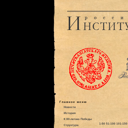
Главное меню
Новости
История
К 80-летию Победы
1-50
51-100
101-150
Структура