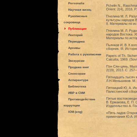
Personalia
Pchelin N., Raschma
Orient. 2(4), 2016. P
Научная жизнь
Рукописные
Пчелина М. Л. Раз
культуры народов В
сокровища
II. Материалы по ис
Публикации
Пчелина М. Л. Рудо
народов Востока. X
Лекторий
Материалы по истор
Периодика
Пьянков И. В. К во
Архивы
сборник. III. Истор
Работа с рукописями
Papers of Th. Stcher
Calcutta, 1969. (Sovi
Экскурсии
Пэн Сян-цянь, Мыль
Продажа книг
2(19), 2013. С. 257
Спонсорам
Пятнадцать тысяч м
Аспирантура
Л.Н.Меньшиков. М.:
Библиотека
Пятницкий Ю. А. Ик
Палестинский сборн
ИВР в СМИ
Пятые востоковедны
Противодействие
В. Ермакова, Е. П.
коррупции
Издательство А. Гол
IOM (eng)
«Пять ладов Откров
примечания Ю.А. Ио