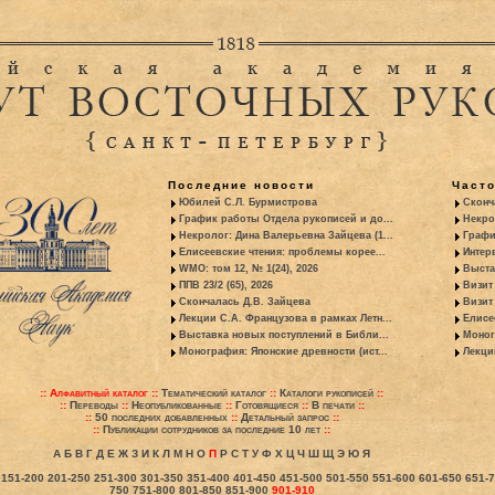
Последние новости
Част
Юбилей С.Л. Бурмистрова
Сконч
График работы Отдела рукописей и до...
Некро
Некролог: Дина Валерьевна Зайцева (1...
Графи
Елисеевские чтения: проблемы корее...
Интер
WMO: том 12, № 1(24), 2026
Выста
ППВ 23/2 (65), 2026
Визит
Скончалась Д.В. Зайцева
Визит 
Лекции С.А. Французова в рамках Летн...
Елисе
Выставка новых поступлений в Библи...
Моног
Монография: Японские древности (ист...
Лекци
::
Алфавитный каталог
::
Тематический каталог
::
Каталоги рукописей
::
::
Переводы
::
Неопубликованные
::
Готовящиеся
::
В печати
::
::
50 последних добавленных
::
Детальный запрос
::
::
Публикации сотрудников за последние 10 лет
::
А
Б
В
Г
Д
Е
Ж
З
И
К
Л
М
Н
О
П
Р
С
Т
У
Ф
Х
Ц
Ч
Ш
Щ
Э
Ю
Я
151-200
201-250
251-300
301-350
351-400
401-450
451-500
501-550
551-600
601-650
651-
750
751-800
801-850
851-900
901-910