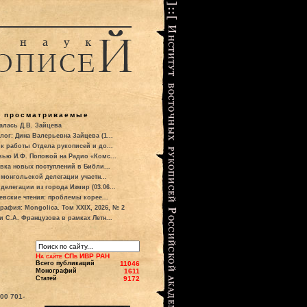
о просматриваемые
алась Д.В. Зайцева
лог: Дина Валерьевна Зайцева (1...
к работы Отдела рукописей и до...
вью И.Ф. Поповой на Радио «Комс...
вка новых поступлений в Библи...
 монгольской делегации участн...
делегации из города Измир (03.06...
евские чтения: проблемы корее...
рафия: Mongolica. Том XXIX, 2026, № 2
и С.А. Французова в рамках Летн...
На сайте СПб ИВР РАН
Всего публикаций
11046
Монографий
1611
Статей
9172
700
701-