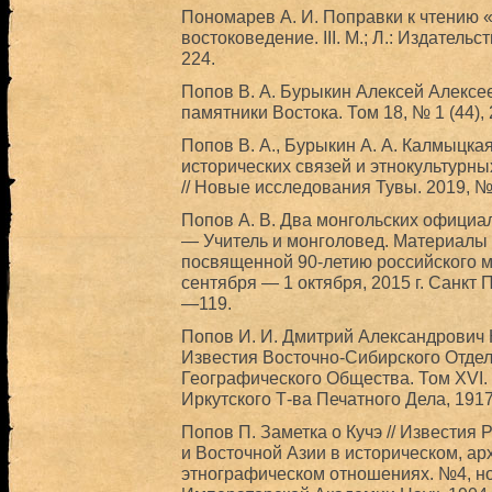
Пономарев А. И. Поправки к чтению 
востоковедение. III. М.; Л.: Издател
224.
Попов В. А. Бурыкин Алексей Алексе
памятники Востока. Том 18, № 1 (44),
Попов В. А., Бурыкин А. А. Калмыцка
исторических связей и этнокультурны
// Новые исследования Тувы. 2019, №
Попов А. В. Два монгольских официаль
— Учитель и монголовед. Материалы
посвященной 90-летию российского мо
сентября — 1 октября, 2015 г. Санкт П
—119.
Попов И. И. Дмитрий Александрович К
Известия Восточно-Сибирского Отдел
Географического Общества. Том XVI. 
Иркутского Т-ва Печатного Дела, 1917
Попов П. Заметка о Кучэ // Известия
и Восточной Азии в историческом, ар
этнографическом отношениях. №4, но