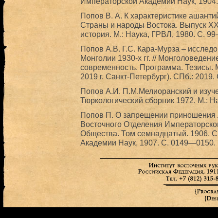
Императорской Академии Наук, 1904.
Попов В. А. К характеристике ашантий
Страны и народы Востока. Выпуск XX
история. М.: Наука, ГРВЛ, 1980. С. 9
Попов А.В. Г.С. Кара-Мурза – исслед
Монголии 1930-х гг. // Монголоведени
современность. Программа. Тезисы. 
2019 г. Санкт-Петербург). СПб.: 2019.
Попов А.И. П.М.Мелиоранский и изуче
Тюркологический сборник 1972. М.: Н
Попов П. О запрещении приношения л
Восточного Отделения Императорског
Общества. Том семнадцатый. 1906. 
Академии Наук, 1907. С. 0149—0150.