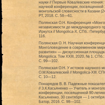
науки // Первые Ковалевские чтения
научной конференции, посвященной 
монгольской словесности в Казани (24
РТ, 2018. С. 58—61.
Полянская О.Н. Конференция «Монгол
независимости до международного при
Иркутск // Mongolica-X. СПб.: Петерб
116.
Полянская О. Н. Научная конференци
Монголоведение в современном мире
развития» — дискуссионная площадка
Mongolica. Том XXIII, 2020, № 1. СПб
С. 99—102.
Полянская О.Н. У истоков научного м
О.М.Ковалевский // Mongolica-XIII. С
С. 10—12.
Понарядов В. В. Падежные показател
// З.К.Касьяненко — Учитель и монг
конференции, посвященной 90-летию 
Касьяненко. 30 сентября — 1 октября, 
Батор, 2016. C. 98—102.