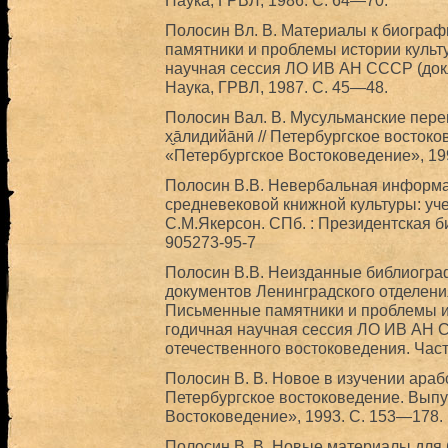
Наука, ГРВЛ, 1986. С. 64—70.
Полосин Вл. В. Материалы к биограф
памятники и проблемы истории культ
научная сессия ЛО ИВ АН СССР (докла
Наука, ГРВЛ, 1987. С. 45—48.
Полосин Вал. В. Мусульманские пер
х̬āлидийāнӣ // Петербургское востоко
«Петербургское Востоковедение», 19
Полосин В.В. Невербальная информац
средневековой книжной культуры: учеб
С.М.Якерсон. СПб. : Президентская би
905273-95-7
Полосин В.В. Неизданные библиогра
документов Ленинградского отделени
Письменные памятники и проблемы ис
годичная научная сессия ЛО ИВ АН 
отечественного востоковедения. Часть
Полосин В. В. Новое в изучении араб
Петербургское востоковедение. Выпус
Востоковедение», 1993. С. 153—178.
Полосин В. В. Новые материалы для 