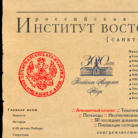
Пос
Ели
Юби
Гра
Некр
WMO:
ППВ 
Ско
Лекц
Выс
Моно
::
Алфавитный каталог
::
Тематиче
Главное меню
::
Переводы
::
Неопубликова
Новости
::
50 последних добавле
История
::
Публикации сотрудни
К 80-летию Победы
А
Б
В
Г
Д
Е
Ж
З
И
К
Л
М
Н
Структура