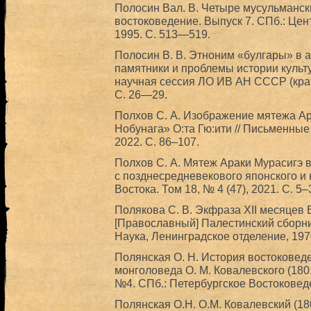
Полосин Вал. В. Четыре мусульмански
востоковедение. Выпуск 7. СПб.: Це
1995. С. 513—519.
Полосин В. В. Этноним «булгары» в а
памятники и проблемы истории культу
научная сессия ЛО ИВ АН СССР (крат
С. 26—29.
Полхов С. А. Изображение мятежа Ар
Нобунага» О:та Гю:ити // Письменные 
2022. С. 86–107.
Полхов С. А. Мятеж Араки Мурасигэ в
с позднесредневекового японского и
Востока. Том 18, № 4 (47), 2021. С. 5–
Полякова C. В. Экфраза XII месяцев 
[Православный] Палестинский сборник.
Наука, Ленинградское отделение, 197
Полянская О. Н. История востоковед
монголоведа О. М. Ковалевского (1801
№4. СПб.: Петербургское Востоковеде
Полянская О.Н. О.М. Ковалевский (180