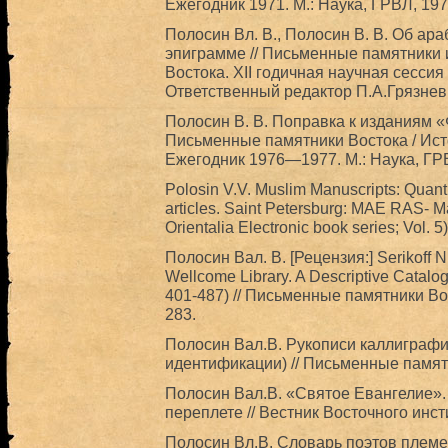
Ежегодник 1971. М.: Наука, ГРВЛ, 197
Полосин Вл. В., Полосин В. В. Об ар
эпиграмме // Письменные памятники 
Востока. XII годичная научная сесси
Ответственный редактор П.А.Грязневи
Полосин В. В. Поправка к изданиям «
Письменные памятники Востока / Ист
Ежегодник 1976—1977. М.: Наука, ГР
Polosin V.V. Muslim Manuscripts: Quant
articles. Saint Petersburg: MAE RAS- Ma
Orientalia Electronic book series; Vol. 5)
Полосин Baл. B. [Рецензия:] Serikoff N.
Wellcome Library. A Descriptive Catalo
401-487) // Письменные памятники Вост
283.
Полосин Вал.В. Рукописи каллиграф
идентификации) // Письменные памятн
Полосин Вал.В. «Святое Евангелие».
переплете // Вестник Восточного инсти
Полосин Вл.В. Словарь поэтов племени