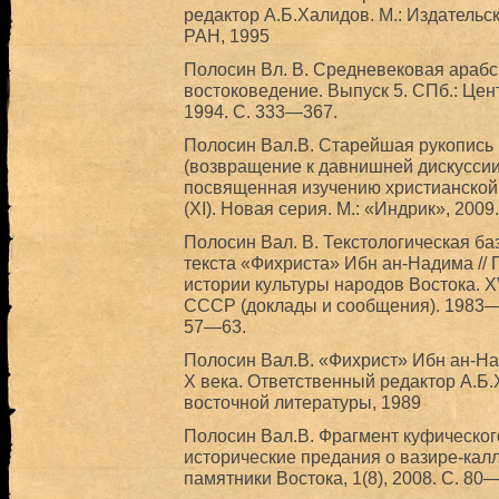
редактор А.Б.Халидов. М.: Издатель
РАН, 1995
Полосин Вл. В. Средневековая арабск
востоковедение. Выпуск 5. СПб.: Це
1994. С. 333—367.
Полосин Вал.В. Старейшая рукопись 
(возвращение к давнишней дискуссии)
посвященная изучению христианской 
(XI). Новая серия. М.: «Индрик», 2009.
Полосин Вал. В. Текстологическая ба
текста «Фихриста» Ибн ан-Надима //
истории культуры народов Востока. X
СССР (доклады и сообщения). 1983—19
57—63.
Полосин Вал.В. «Фихрист» Ибн ан-На
X века. Ответственный редактор А.Б.
восточной литературы, 1989
Полосин Вал.В. Фрагмент куфического
исторические предания о вазире-кал
памятники Востока, 1(8), 2008. С. 80