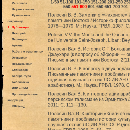
1-50
51-100
101-150
151-200
201-250
25
Personalia
550
551-600
601-650
651-700
701-
Научная жизнь
Полосин В. В. Заметки о «Фихристе»
Рукописные
памятники Востока / Историко-филол
сокровища
1978—1979. М.: Наука, ГРВЛ, 1987. С
Публикации
Лекторий
Polosin V.V. Ibn Muqla and the Qur'ani
de l'Université Saint-Joseph. Liban: Bey
Периодика
Архивы
Полосин Вал.В. Историк О.Г. Большак
Работа с рукописями
Джаухари (к вопросу об эйфории — он
Экскурсии
Письменные памятники Востока, 2(11)
Продажа книг
Полосин В. В. К вопросу о двух реда
Спонсорам
Письменные памятники и проблемы ис
Аспирантура
годичная научная сессия ЛО ИВ АН 
Библиотека
арабистике). М.: Наука, ГРВЛ, 1978. 
ИВР в СМИ
Полосин Вал.В. К интерпретации ара
Противодействие
персидском талисмане из Эрмитажа //
коррупции
2011. С. 111—130.
IOM (eng)
Полосин Вл. В. К истории «Книги об 
памятники и проблемы истории культ
научная сессия ЛО ИВ АН СССР (докла