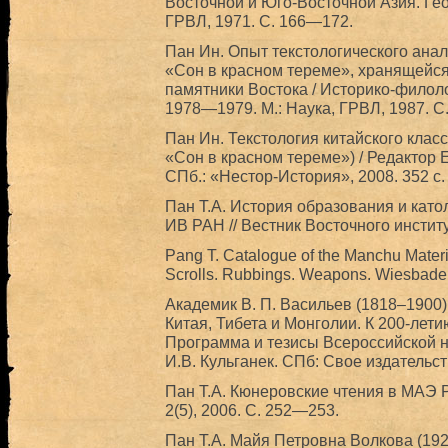
Восточной и Юго-Восточной Азия. Гео
ГРВЛ, 1971. С. 166—172.
Пан Ин. Опыт текстологического анал
«Сон в красном тереме», хранящейс
памятники Востока / Историко-филол
1978—1979. М.: Наука, ГРВЛ, 1987. С
Пан Ин. Текстология китайского клас
«Сон в красном тереме») / Редактор 
СПб.: «Нестор-История», 2008. 352 с.
Пан Т.А. История образования и кат
ИВ РАН // Вестник Восточного институт
Pang T. Catalogue of the Manchu Materia
Scrolls. Rubbings. Weapons. Wiesbaden:
Академик В. П. Васильев (1818–1900)
Китая, Тибета и Монголии. К 200-лети
Программа и тезисы Всероссийской на
И.В. Кульганек. СПб: Свое издательст
Пан Т.А. Кюнеровские чтения в МАЭ 
2(5), 2006. С. 252—253.
Пан Т.А. Майя Петровна Волкова (19