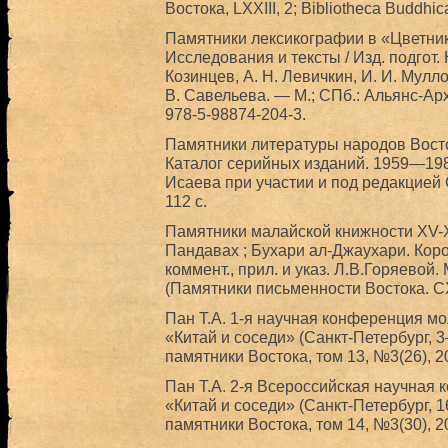
Востока, LXXIII, 2; Bibliotheca Buddhic
Памятники лексикографии в «Цветник
Исследования и тексты / Изд. подгот. 
Козинцев, А. Н. Левичкин, И. И. Мулло
В. Савельева. — М.; СПб.: Альянс-Архе
978-5-98874-204-3.
Памятники литературы народов Восто
Каталог серийных изданий. 1959—1985
Исаева при участии и под редакцией C
112 с.
Памятники малайской книжности XV-X
Пандавах ; Бухари ал-Джаухари. Корон
коммент., прил. и указ. Л.В.Горяевой. 
(Памятники письменности Востока. C
Пан Т.А. 1-я научная конференция м
«Китай и соседи» (Санкт-Петербург, 3
памятники Востока, том 13, №3(26), 2
Пан Т.А. 2-я Всероссийская научная
«Китай и соседи» (Санкт-Петербург, 1
памятники Востока, том 14, №3(30), 2