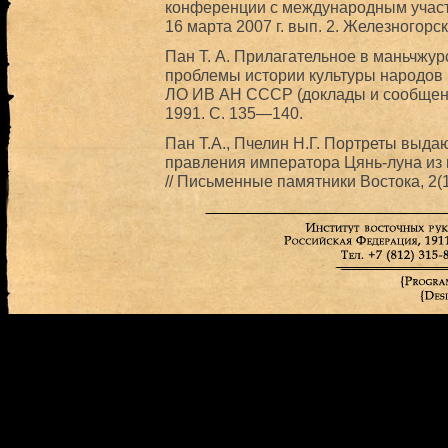
конференции с международным участ
16 марта 2007 г. вып. 2. Железногорск
Пан Т. А. Прилагательное в маньчжур
проблемы истории культуры народов 
ЛО ИВ АН СССР (доклады и сообщения)
1991. С. 135—140.
Пан Т.А., Пчелин Н.Г. Портреты выд
правления императора Цянь-луна из
// Письменные памятники Востока, 2(1