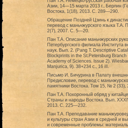
Пан Т.А. Немецко-русская рабочая к
Азии, 14—15 марта 2013 г., Берлин (
Востока, 1(18), 2013. С. 289—290.
Обращение Поздней Цзинь к династи
перевод с маньчжурского языка Т.А. 
2(7), 2007. С. 5—20.
Пан Т.А. Описание маньчжурских рук
Петербургского филиала Института 
наук. Вып. 2. (Pang T. Descriptive Cat
Blockprints in the St.Petersburg Branch o
Academy of Sciences. Issue 2). Wiesbad
Manjurica, 9). 38+234 c., 16 ill.
Письмо И. Бичурина в Палату внешн
Предисловие, перевод с маньчжурског
памятники Востока. Том 15, № 2 (33),
Пан Т.А. Похоронный обряд у китайце
Страны и народы Востока. Вып. XXXI
2013. С. 225—232.
Пан Т.А. Преподавание маньчжуровед
и культуры стран Азии в средней и в
и современные проблемы: материалы