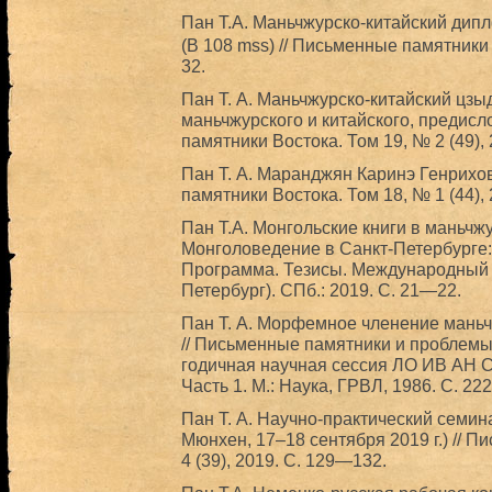
Пан Т.А. Маньчжурско-китайский ди
(В 108 mss) // Письменные памятники 
32.
Пан Т. А. Маньчжурско-китайский цзы
маньчжурского и китайского, предисл
памятники Востока. Том 19, № 2 (49), 
Пан Т. А. Маранджян Каринэ Генрихо
памятники Востока. Том 18, № 1 (44),
Пан Т.А. Монгольские книги в маньчж
Монголоведение в Санкт-Петербурге:
Программа. Тезисы. Международный Кр
Петербург). СПб.: 2019. С. 21—22.
Пан Т. А. Морфемное членение маньч
// Письменные памятники и проблемы
годичная научная сессия ЛО ИВ АН С
Часть 1. М.: Наука, ГРВЛ, 1986. С. 2
Пан Т. А. Научно-практический семи
Мюнхен, 17–18 сентября 2019 г.) // 
4 (39), 2019. С. 129—132.