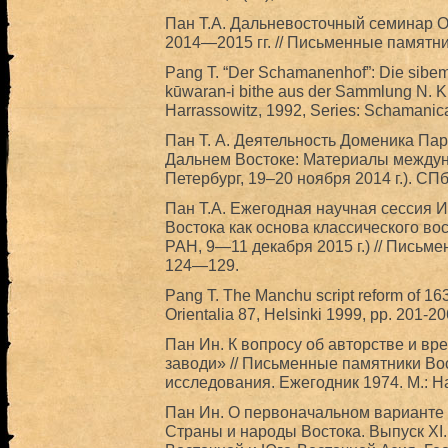
Пан Т.А. Дальневосточный семинар 
2014—2015 гг. // Письменные памятник
Pang T. “Der Schamanenhof”: Die sibe
kūwaran-i bithe aus der Sammlung N. Kr
Harrassowitz, 1992, Series: Schamanica
Пан Т. А. Деятельность Доменика Пар
Дальнем Востоке: Материалы междун
Петербург, 19–20 ноября 2014 г.). СПб
Пан Т.А. Ежегодная научная сессия
Востока как основа классического во
РАН, 9—11 декабря 2015 г.) // Письме
124—129.
Pang T. The Manchu script reform of 16
Orientalia 87, Helsinki 1999, pp. 201-20
Пан Ин. К вопросу об авторстве и в
заводи» // Письменные памятники Во
исследования. Ежегодник 1974. М.: Н
Пан Ин. О первоначальном варианте 
Страны и народы Востока. Выпуск XI