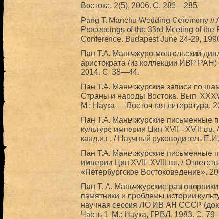
Востока, 2(5), 2006. С. 283—285.
Pang T. Manchu Wedding Ceremony // Alt
Proceedings of the 33rd Meeting of the P
Conference. Budapest June 24-29, 1990
Пан Т.А. Маньчжуро-монгольский дип
аристократа (из коллекции ИВР РАН) 
2014. С. 38—44.
Пан Т.А. Маньчжурские записи по шам
Страны и народы Востока. Вып. XXXV:
М.: Наука — Восточная литература, 2
Пан Т.А. Маньчжурские письменные па
культуре империи Цин XVII - XVIII вв
канд.и.н. / Научный руководитель Е.И.
Пан Т.А. Маньчжурские письменные п
империи Цин XVII–XVIII вв. / Ответст
«Петербургское Востоковедение», 2006.
Пан Т. А. Маньчжурские разговорник
памятники и проблемы истории культу
научная сессия ЛО ИВ АН СССР (докл
Часть 1. М.: Наука, ГРВЛ, 1983. С. 79