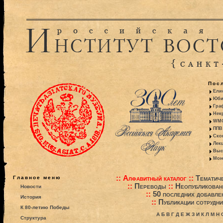
Пос
Ели
Юби
Гра
Некр
WMO:
ППВ 
Ско
Лекц
Выс
Моно
::
Алфавитный каталог
::
Тематиче
Главное меню
::
Переводы
::
Неопубликова
Новости
::
50 последних добавле
История
::
Публикации сотрудни
К 80-летию Победы
А
Б
В
Г
Д
Е
Ж
З
И
К
Л
М
Н
Структура