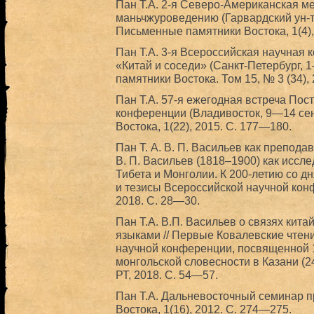
Пан Т.А. 2-я Северо-Американская 
маньчжуроведению (Гарвардский ун-т,
Письменные памятники Востока, 1(4),
Пан Т.А. 3-я Всероссийская научная
«Китай и соседи» (Санкт-Петербург, 1
памятники Востока. Том 15, № 3 (34),
Пан Т.А. 57-я ежегодная встреча По
конференции (Владивосток, 9—14 сент
Востока, 1(22), 2015. С. 177—180.
Пан Т. А. В. П. Васильев как препода
В. П. Васильев (1818–1900) как иссле
Тибета и Монголии. К 200-летию со д
и тезисы Всероссийской научной кон
2018. С. 28—30.
Пан Т.А. В.П. Васильев о связях кит
языками // Первые Ковалевские чтен
научной конференции, посвященной 
монгольской словесности в Казани (24
РТ, 2018. С. 54—57.
Пан Т.А. Дальневосточный семинар 
Востока, 1(16), 2012. С. 274—275.