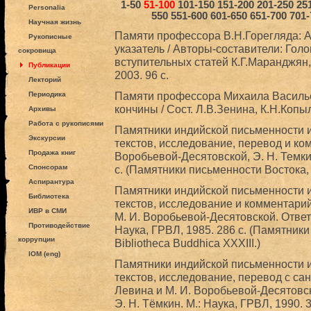
1-50
51-100
101-150
151-200
201-250
25
Personalia
550
551-600
601-650
651-700
701-
Научная жизнь
Памяти профессора В.Н.Горегляда: 
Рукописные
указатель / Авторы-составители: Голо
сокровища
вступительных статей К.Г.Маранджян,
Публикации
2003. 96 с.
Лекторий
Памяти профессора Михаила Василье
Периодика
кончины / Сост. Л.В.Зенина, К.Н.Копыл
Архивы
Работа с рукописями
Памятники индийской письменности и
Экскурсии
текстов, исследование, перевод и ком
Продажа книг
Воробьевой-Десятовской, Э. Н. Темкин
Спонсорам
с. (Памятники письменности Востока, LX
Аспирантура
Памятники индийской письменности и
Библиотека
текстов, исследование и комментарий
ИВР в СМИ
М. И. Воробьевой-Десятовской. Ответ
Противодействие
Наука, ГРВЛ, 1985. 286 с. (Памятники 
коррупции
Bibliotheca Buddhica XXXIII.)
IOM (eng)
Памятники индийской письменности и
текстов, исследование, перевод с сан
Левина и М. И. Воробьевой-Десятовс
Э. Н. Тёмкин. М.: Наука, ГРВЛ, 1990.