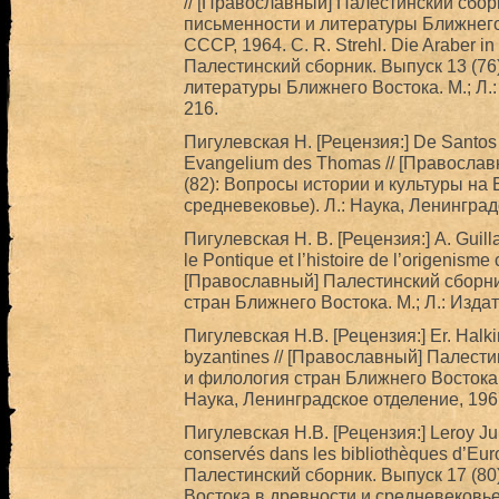
// [Православный] Палестинский сбор
письменности и литературы Ближнего 
СССР, 1964. С. R. Strehl. Die Araber in
Палестинский сборник. Выпуск 13 (76
литературы Ближнего Востока. М.; Л.
216.
Пигулевская Н. [Рецензия:] De Santos 
Evangelium des Thomas // [Православ
(82): Вопросы истории и культуры на
средневековье). Л.: Наука, Ленинград
Пигулевская Н. В. [Рецензия:] A. Guill
le Pontique et l’histoire de l’origenisme 
[Православный] Палестинский сборник
стран Ближнего Востока. М.; Л.: Изд
Пигулевская Н.В. [Рецензия:] Er. Halk
byzantines // [Православный] Палести
и филология стран Ближнего Востока 
Наука, Ленинградское отделение, 196
Пигулевская Н.В. [Рецензия:] Leroy Jul
conservés dans les bibliothèques d’Eur
Палестинский сборник. Выпуск 17 (80
Востока в древности и средневековье.