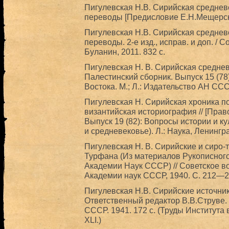
Пигулевская Н.В. Сирийская среднев
переводы [Предисловие Е.Н.Мещерско
Пигулевская Н.В. Сирийская среднев
переводы. 2-е изд., исправ. и доп. / 
Буланин, 2011. 832 с.
Пигулевская Н. В. Сирийская среднев
Палестинский сборник. Выпуск 15 (78
Востока. М.; Л.: Издательство АН ССС
Пигулевская Н. Сирийская хроника пс
византийская историография // [Прав
Выпуск 19 (82): Вопросы истории и к
и средневековье). Л.: Наука, Ленингр
Пигулевская Н. В. Сирийские и сиро-
Турфана (Из материалов Рукописного
Академии Наук СССР) // Советское вос
Академии наук СССР, 1940. С. 212—2
Пигулевская Н.В. Сирийские источни
Ответственный редактор В.В.Струве. 
СССР. 1941. 172 с. (Труды Института
XLI.)