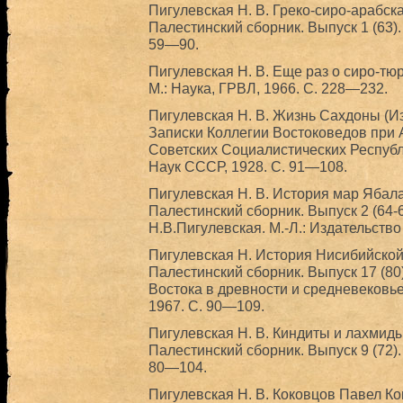
Пигулевская Н. В. Греко-сиро-арабска
Палестинский сборник. Выпуск 1 (63).
59—90.
Пигулевская Н. В. Еще раз о сиро-тюр
М.: Наука, ГРВЛ, 1966. С. 228—232.
Пигулевская Н. В. Жизнь Сахдоны (Из 
Записки Коллегии Востоковедов при
Советских Социалистических Республик
Наук СССР, 1928. С. 91—108.
Пигулевская Н. В. История мар Ябала
Палестинский сборник. Выпуск 2 (64-
Н.В.Пигулевская. М.-Л.: Издательств
Пигулевская Н. История Нисибийской
Палестинский сборник. Выпуск 17 (80
Востока в древности и средневековье.
1967. С. 90—109.
Пигулевская Н. В. Киндиты и лахмиды в
Палестинский сборник. Выпуск 9 (72).
80—104.
Пигулевская Н. В. Коковцов Павел Ко