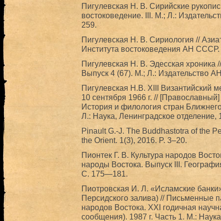
Пигулевская Н. В. Сирийские рукопис
востоковедение. III. М.; Л.: Издател
259.
Пигулевская Н. В. Сириология // Ази
Института востоковедения АН СССР. М
Пигулевская Н. В. Эдесская хроника 
Выпуск 4 (67). М.; Л.: Издательство 
Пигулевская Н.В. XIII Византийский 
10 сентября 1966 г. // [Православный]
История и филология стран Ближнего
Л.: Наука, Ленинградское отделение, 
Pinault G.-J. The Buddhastotra of the Pe
the Orient. 1(3), 2016. P. 3–20.
Пионтек Г. В. Культура народов Восто
народы Востока. Выпуск III. География
С. 175—181.
Пиотровская И. Л. «Исламские банки»
Персидского залива) // Письменные 
народов Востока. XXI годичная науч
сообщения). 1987 г. Часть 1. М.: Наук