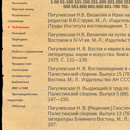
1-50
51-100
101-150
151-200
201-250
25
Personalia
550
551-600
601-650
651-700
701-
Научная жизнь
Пигулевская Н.В. Византия и Иран на 
Рукописные
редактор В.В.Струве. М.; Л.: Издател
сокровища
(Труды Института востоковедения. Т. 
Публикации
Лекторий
Пигулевская Н.В. Византия на путях 
Востоком в IV-VI вв. М.-Л.: Издатель
Периодика
Архивы
Пигулевская Н. В. Восток и евреи в к
Работа с рукописями
литературы, науки и искусства. Книга
Экскурсии
1925. С. 132—139.
Продажа книг
Пигулевская Н. В. Востоковедение в 
Спонсорам
Палестинский сборник. Выпуск 15 (78
Аспирантура
Востока. М.; Л.: Издательство АН ССС
Библиотека
Пигулевская Н. Выдающийся труд по 
ИВР в СМИ
Палестинский сборник. Выпуск 5 (68).
Противодействие
147—150.
коррупции
IOM (eng)
Пигулевская Н. В. [Рецензия:] Гности
Палестинский сборник. Выпуск 13 (76
литературы Ближнего Востока. М.; Л.
207.