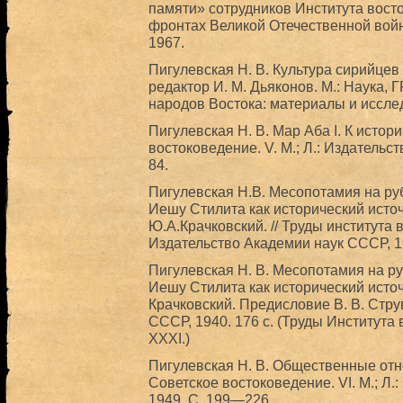
памяти» сотрудников Института вост
фронтах Великой Отечественной войн
1967.
Пигулевская Н. В. Культура сирийцев
редактор И. М. Дьяконов. М.: Наука, ГР
народов Востока: материалы и иссле
Пигулевская Н. В. Мар Аба I. К истории
востоковедение. V. М.; Л.: Издательс
84.
Пигулевская Н.В. Месопотамия на руб
Иешу Стилита как исторический источ
Ю.А.Крачковский. // Труды института в
Издательство Академии наук СССР, 
Пигулевская Н. В. Месопотамия на ру
Иешу Стилита как исторический источ
Крачковский. Предисловие В. В. Струв
СССР, 1940. 176 с. (Труды Института
XXXI.)
Пигулевская Н. В. Общественные отнош
Советское востоковедение. VI. М.; Л.
1949. С. 199—226.