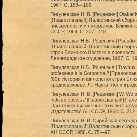
1967. С. 188—189.
Пигулевская Н. В. [Рецензия:] Otakar K
[Православный] Палестинский сборник
письменности и литературы Ближнего 
СССР, 1964. С. 207—211.
Пигулевская Н.В. [Рецензия:] Pseudo-Ko
[Православный] Палестинский сборник
стран Ближнего Востока в древности и
Ленинградское отделение, 1967. С. 1
Пигулевская Н.В. [Рецензия:] Travaux e
professeur à la Sorbonne // [Правосл
(80): История и филология стран Бли
средневековье. Л.: Наука, Ленинград
Пигулевская Н. В. [Рецензия:] W. Wols
Indicopleustés // [Православный] Пале
Памятники письменности и литературы
Издательство АН СССР, 1964. С. 212
Пигулевская Н. В. Сирийская легенда
[Православный] Палестинский сборник.
АН СССР, 1958. С. 75—97.