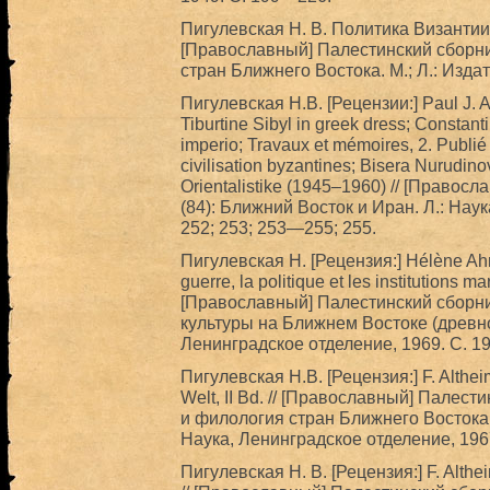
Пигулевская Н. В. Политика Византии
[Православный] Палестинский сборник
стран Ближнего Востока. М.; Л.: Изд
Пигулевская Н.В. [Рецензии:] Paul J. A
Tiburtine Sibyl in greek dress; Constan
imperio; Travaux et mémoires, 2. Publié 
civilisation byzantines; Bisera Nurudino
Orientalistike (1945–1960) // [Право
(84): Ближний Восток и Иран. Л.: Нау
252; 253; 253—255; 255.
Пигулевская Н. [Рецензия:] Hélène Ahrw
guerre, la politique et les institutions 
[Православный] Палестинский сборник
культуры на Ближнем Востоке (древнос
Ленинградское отделение, 1969. С. 1
Пигулевская Н.В. [Рецензия:] F. Altheim
Welt, II Bd. // [Православный] Палест
и филология стран Ближнего Востока 
Наука, Ленинградское отделение, 196
Пигулевская Н. В. [Рецензия:] F. Althei