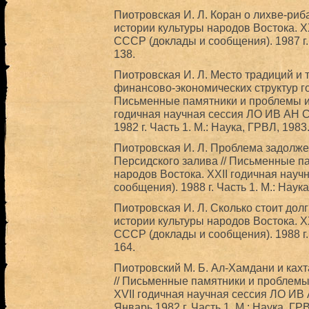
Пиотровская И. Л. Коран о лихве-риб
истории культуры народов Востока. 
СССР (доклады и сообщения). 1987 г. 
138.
Пиотровская И. Л. Место традиций и 
финансово-экономических структур го
Письменные памятники и проблемы ис
годичная научная сессия ЛО ИВ АН 
1982 г. Часть 1. М.: Наука, ГРВЛ, 198
Пиотровская И. Л. Проблема задолж
Персидского залива // Письменные п
народов Востока. XXII годичная нау
сообщения). 1988 г. Часть 1. М.: Наук
Пиотровская И. Л. Сколько стоит дол
истории культуры народов Востока. X
СССР (доклады и сообщения). 1988 г. 
164.
Пиотровский М. Б. Ал-Хамдани и ках
// Письменные памятники и проблемы
XVII годичная научная сессия ЛО ИВ
Январь 1982 г. Часть 1. М.: Наука, ГР