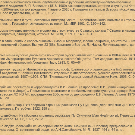
словари китайского языка, опубликованные русскими китаеведами опубликованные
ми // Академик В. П. Васильев (1818–1900) как исследователь истории и культуры Кита
 К 200-летию со дня рождения. 4 апреля 2018 г. Программа и тезисы Всероссийской на
Свое издательство, 2018. С. 19—23.
глийский поэт и путешественник Вилфрид Блант — обличитель колониализма // Страны
уск II. География, этнография, история. М.: ИВР, 1961. С. 130—142.
сские путешественники и моряки на строительстве Суэцкого канала // Страны и народ
География, этнография, история. М.: ИВЛ, 1959. С. 148—161.
 в отношениях с современниками (Иоанн Мавропод, Иоанн Ксифилин, Константин Лиху
естинский сборник. Выпуск 23 (86): Византия и Восток. Л.: Наука, Ленинградское отде
ые маньчжурские документы по истории русско-китайских сношений в XVII-м веке // 
ния Императорского Русского Археологического Общества. Том двадцать первый. 19
афия Императорской Академии Наук, 1913. С. 65—94.
анных трудах о. Иакинфа и рукописях проф. Ковалевского, хранящихся в библиотеке
 Академии // Записки Восточного Отделения Императорского Русского Археологическ
емнадцатый. 1907—1908. СПб.: Типография Императорской Академии Наук, 1908. С. 
дийские посетители и корреспонденты В.И.Ленина. (К проблеме: В.И.Левин и национал
ижение в Индии) // Письменные памятники и проблемы истории культуры народов Вос
я сессия ЛО ИВ АН, посвященная 100-летию со дня рождения В.И.Ленина. Апрель 1970 
16—20.
ый. Лисьи чары. Из сборника странных рассказов Пу Сун-лина (Ляо Чжай чжи и) / Пер
ексеева. Петербург, 1922, 159 с.
олшебники. Из сборника странных рассказов Пу Сун-лина (Ляо Чжай чжи и). Перевод 
ксеева. М.-Пг., 1923, 278 с.
 о людях необычайных. Из серии новелл «Ляо Чжай чжи и» / Перевод, предисловие и
ексеева. Ответственный редактор А.Н.Самойлович. М.-Л., 1937, 494 с, 64 л. ил.