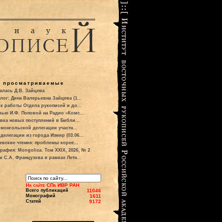
о просматриваемые
алась Д.В. Зайцева
лог: Дина Валерьевна Зайцева (1...
к работы Отдела рукописей и до...
вью И.Ф. Поповой на Радио «Комс...
вка новых поступлений в Библи...
 монгольской делегации участн...
делегации из города Измир (03.06...
евские чтения: проблемы корее...
рафия: Mongolica. Том XXIX, 2026, № 2
и С.А. Французова в рамках Летн...
На сайте СПб ИВР РАН
Всего публикаций
11046
Монографий
1611
Статей
9172