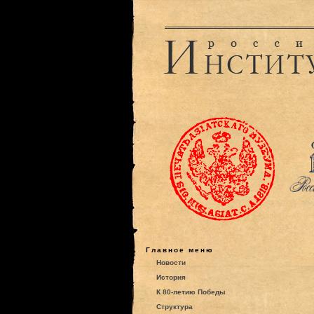
Главное меню
Новости
История
К 80-летию Победы
Структура