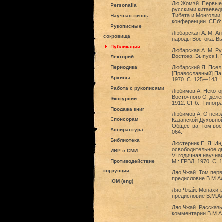
Лю Жомэй. Первые 
Personalia
русскими китаеведа
Тибета и Монголии.
Научная жизнь
конференции. СПб: 
Рукописные
Любарская A. М. Ан
сокровища
народы Востока. Вып
Публикации
Любарская A. М. Ру
Востока. Выпуск I. 
Лекторий
Периодика
Любарский Я. Пселл
[Православный] Пал
Архивы
1970. С. 125—143.
Работа с рукописями
Любимов А. Некотор
Восточного Отделе
Экскурсии
1912. СПб.: Типогр
Продажа книг
Любимов А. О неизд
Спонсорам
Казанской Духовной
Общества. Том вос
Аспирантура
064.
Библиотека
Люстерник Е. Я. Ин
освободительное дв
ИВР в СМИ
VI годичная научна
Противодействие
М.: ГРВЛ, 1970. C. 
коррупции
Ляо Чжай. Том перв
предисловие В.М.Ал
IOM (eng)
Ляо Чжай. Монахи-в
предисловие В.М.Але
Ляо Чжай. Рассказы
комментарии В.М.Ал