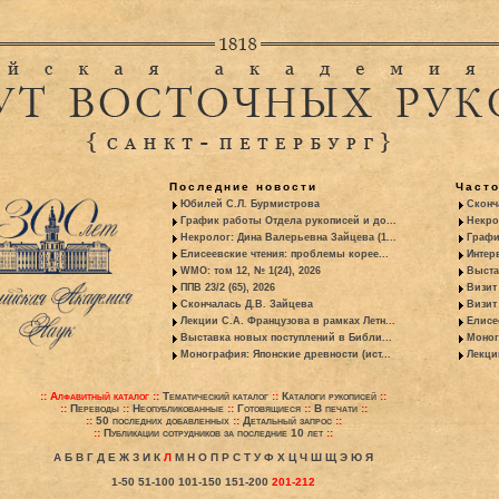
Последние новости
Част
Юбилей С.Л. Бурмистрова
Сконч
График работы Отдела рукописей и до...
Некро
Некролог: Дина Валерьевна Зайцева (1...
Графи
Елисеевские чтения: проблемы корее...
Интер
WMO: том 12, № 1(24), 2026
Выста
ППВ 23/2 (65), 2026
Визит
Скончалась Д.В. Зайцева
Визит 
Лекции С.А. Французова в рамках Летн...
Елисе
Выставка новых поступлений в Библи...
Моног
Монография: Японские древности (ист...
Лекци
::
Алфавитный каталог
::
Тематический каталог
::
Каталоги рукописей
::
::
Переводы
::
Неопубликованные
::
Готовящиеся
::
В печати
::
::
50 последних добавленных
::
Детальный запрос
::
::
Публикации сотрудников за последние 10 лет
::
А
Б
В
Г
Д
Е
Ж
З
И
К
Л
М
Н
О
П
Р
С
Т
У
Ф
Х
Ц
Ч
Ш
Щ
Э
Ю
Я
1-50
51-100
101-150
151-200
201-212