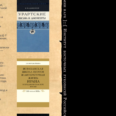
я,
учной
 и
ы
д) //
ление,
Записки
11—
ого
060—
ьно-
тока.
года.
евод и
и