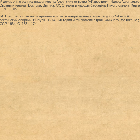
ый документ о ранних плаваниях на Алеутские острова («Известия» Фёдора Афанасьев
/ Страны и народы Востока. Выпуск XX. Страны и народы бассейна Тихого океана. Книга 
 С. 97—105.
М. Глаголы primae alef в арамейском литературном памятнике Targūm Onḳelos //
естинский сборник. Выпуск 11 (74): История и филология стран Ближнего Востока. М.; 
ССР, 1964. С. 155—174.