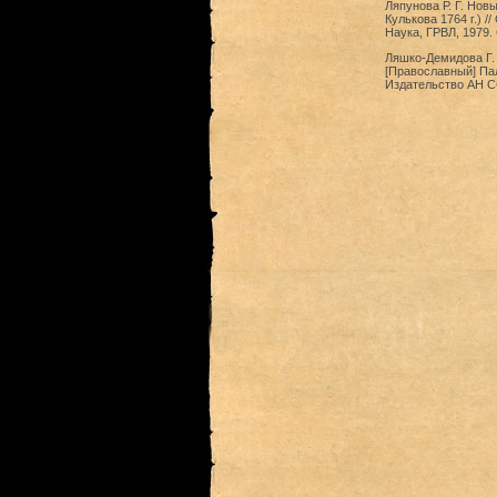
Ляпунова Р. Г. Нов
Кулькова 1764 г.) /
Наука, ГРВЛ, 1979.
Ляшко-Демидова Г. 
[Православный] Пал
Издательство АН С