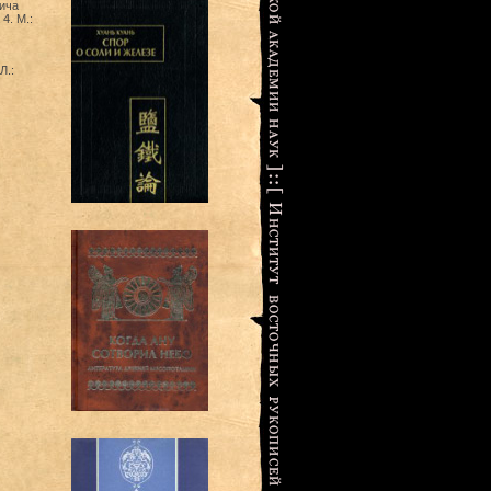
ича
4. М.:
Л.: