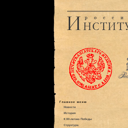
Главное меню
Новости
История
К 80-летию Победы
Структура