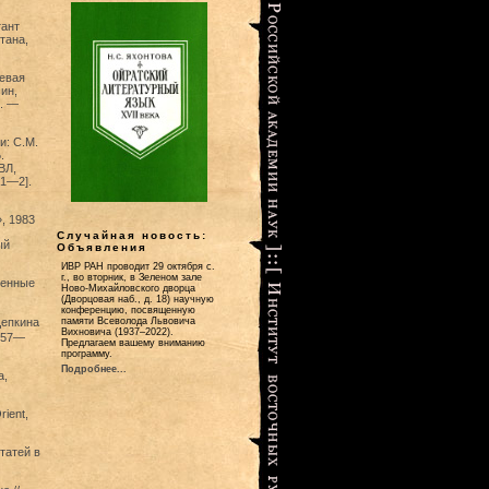
тант
тана,
евая
ин,
л. —
и: С.М.
.
ВЛ,
 1—2].
, 1983
Случайная новость:
ый
Объявления
ИВР РАН проводит 29 октября с.
г., во вторник, в Зеленом зале
менные
Ново-Михайловского дворца
(Дворцовая наб., д. 18) научную
конференцию, посвященную
Щепкина
памяти Всеволода Львовича
Вихновича (1937–2022).
 157—
Предлагаем вашему вниманию
программу.
Подробнее...
а,
rient,
статей в