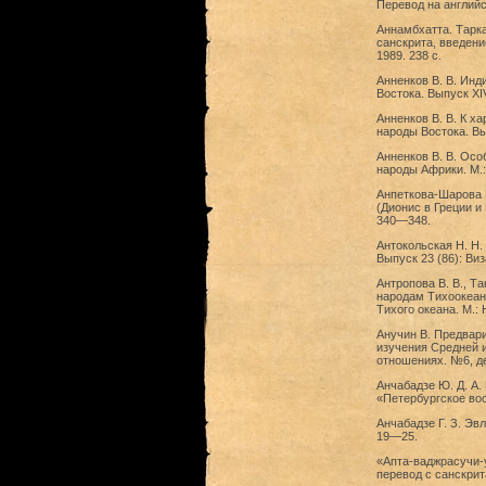
Перевод на английс
Аннамбхатта. Тарка
санскрита, введени
1989. 238 с.
Анненков В. В. Ин
Востока. Выпуск XIV
Анненков В. В. К х
народы Востока. Вы
Анненков В. В. Осо
народы Африки. М.:
Анпеткова-Шарова Г
(Дионис в Греции и 
340—348.
Антокольская Н. Н.
Выпуск 23 (86): Виз
Антропова В. В., Т
народам Тихоокеанс
Тихого океана. М.: 
Анучин В. Предвари
изучения Средней и
отношениях. №6, де
Анчабадзе Ю. Д. А.
«Петербургское вос
Анчабадзе Г. З. Эвл
19—25.
«Апта-ваджрасучи-
перевод с санскрит