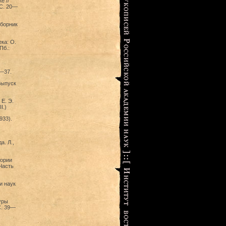
е //
 С. 20—
сборник
ка: О.
Пб.:
6—37.
Выпуск
Е. Э.
I.)
933).
. Л.,
тории
Часть
и наук
уры
C. 39—