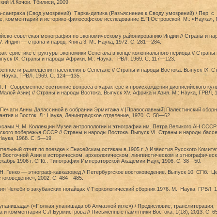
кий И.Кочои. Тбилиси, 2009.
-санграха (Свод умозрений). Тарка-дипика (Разъяснение к Своду умозрений) / Пер. с
е, комментарий и историко-философское исследование Е.П.Островской. М.: «Наука», 
дийско-советская монография по экономическому районированию Индии // Страны и на
. Индия — страна и народ. Книга 3. М.: Наука, 1972. С. 281—284.
арактеристике структуры экономики Сенегала в конце колониального периода // Страны 
пуск IX. Страны и народы Африки. М.: Наука, ГРВЛ, 1969. С. 117—123.
бенности размещения населения в Сенегале // Страны и народы Востока. Выпуск IX. С
 Наука, ГРВЛ, 1969. С. 124—135.
. Г. Современное состояние вопроса о характере и происхождении дионисийского кул
Малой Азии) // Страны и народы Востока. Выпуск XV. Африка и Азия. М.: Наука, ГРВЛ, 1
 Печати Анны Далассиной в собрании Эрмитажа // [Православный] Палестинский сборн
антия и Восток. Л.: Наука, Ленинградское отделение, 1970. С. 58—62.
аксами Ч. М. Коллекции Музея антропологии и этнографии им. Петра Великого АН СССР
кого побережья СССР // Страны и народы Востока. Выпуск VI. Страны и народы басс
Наука, 1968. С. 5—19.
тельный отчет по поездке к Енисейским остякам в 1905 г. // Известия Русского Комите
 Восточной Азии в историческом, археологическом, лингвистическом и этнографичес
кабрь 1906 г. СПб.: Типография Императорской Академии Наук, 1906. С. 38—50.
 Н. Генко — этнограф-кавказовед // Петербургское востоковедение. Выпуск 10. СПб.: Ц
токоведение», 2002. С. 484—485.
ия Челеби о закубанских ногайцах // Тюркологический сборник 1976. М.: Наука, ГРВЛ, 1
упанишада» («Полная упанишада об Алмазной игле») / Предисловие, транслитерация,
а и комментарии С.Л.Бурмистрова // Письменные памятники Востока, 1(18), 2013. С. 