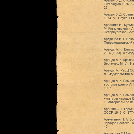
Аракин В. Д. Слож
Turcologica 1976. 
26.
Аракин В. Д. Сравн
1974. М.: Наука, ГР
Арванити И., Кузьм
М. Ковалевский и А. 
Петербургское Вост
Ардзинба В. Г. Нек
Переднеазиатский с
Арендс А. К., Белг
2—4 (1933). Л.: Из
Арендс А. К. Кратк
Бертельс. М.; Л.: И
Арендс А. [Рец.:] 
Л.: Издательство А
Арендс А. К. Ромас
востоковедения АН 
1967.
Арендс А. К. Ромас
культуры народов В
II. Материалы по ис
Арешян С. Г. Горьки
СССР, 1945. С. 177
Арзуманян Н. А. Б
народов Востока. Т
40.
Ариунтуяа Г. Монго