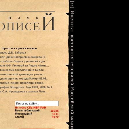
о просматриваемые
алась Д.В. Зайцева
лог: Дина Валерьевна Зайцева (1...
к работы Отдела рукописей и до...
вью И.Ф. Поповой на Радио «Комс...
вка новых поступлений в Библи...
 монгольской делегации участн...
делегации из города Измир (03.06...
евские чтения: проблемы корее...
рафия: Mongolica. Том XXIX, 2026, № 2
и С.А. Французова в рамках Летн...
На сайте СПб ИВР РАН
Всего публикаций
11046
Монографий
1611
Статей
9172