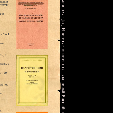
графии.
ституту
ции
О ИВ АН
атья
 15, №
ркскому
а. Том
-летию
од
а.