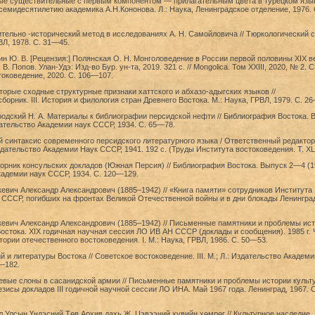
ные существительные с первым компонентом — прилагательным цвета в турецком язык
К семидесятилетию академика А.Н.Кононова. Л.: Наука, Ленинградское отделение, 1976.
ительно -исторический метод в исследованиях А. Н. Самойловича // Тюркологический 
ВЛ, 1978. С. 31—45.
ин Ю. В. [Рецензия:] Полянская О. Н. Монголоведение в России первой половины XIX ве
В. Попов. Улан-Удэ: Изд-во Бур. ун-та, 2019. 321 с. // Mongolica. Том XXIII, 2020, № 2. С
оковедение, 2020. С. 106—107.
оторые сходные структурные признаки хаттского и абхазо-адыгских языков //
борник. III. История и филология стран Древнего Востока. М.: Наука, ГРВЛ, 1979. С. 2
ородский Н. А. Материалы к библиографии персидской нефти // Библиография Востока. 
дательство Академии наук СССР, 1934. С. 65—78.
ий синтаксис современного персидского литературного языка / Ответственный редактор 
здательство Академии Наук СССР, 1941. 192 с. (Труды Института востоковедения. Т. XLI
Сборник консульских докладов (Южная Персия) // Библиография Востока. Выпуск 2—4 (1
кадемии наук СССР, 1934. С. 120—129.
кевич Александр Александрович (1885–1942) // «Книга памяти» сотрудников Института
СССР, погибших на фронтах Великой Отечественной войны и в дни блокады Ленинграда
кевич Александр Александрович (1885–1942) // Письменные памятники и проблемы ис
остока. XIX годичная научная сессия ЛО ИВ АН СССР (доклады и сообщения). 1985 г. 
тории отечественного востоковедения. I. М.: Наука, ГРВЛ, 1986. С. 50—53.
й и литературы Востока // Советское востоковедение. III. М.; Л.: Издательство Академи
—182.
оевые слоны в сасанидской армии // Письменные памятники и проблемы истории культ
езисы докладов III годичной научной сессии ЛО ИНА. Май 1967 года. Ленинград, 1967. 
л Улсын Үндэсний Төв Архив дахь Ж. Цэвээний хувийн хөмрөг // Культурное наследие