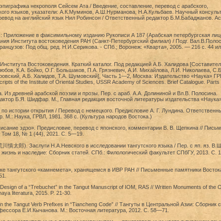
пиграфика некрополя Сейсем Ата / Введение, составление, перевод с арабского,
кого языков, указатели: А.К.Муминов, А.Ш.Нурманова, Н.А.Кульбаев. Научный консуль
евод на английский язык Нил Робинсон / Ответственный редактор Б.М.Бабаджанов. Ас
: Приложение в факсимильному изданию Рукописи А 187 (Арабская петербургская лиц
ния Института востоковедения РАН (Санкт-Петербургский филиал) / Подг. Вал.В.Полос
анцузов: Под общ. ред. Н.И.Серикова. - СПб.; Воронеж: «Кварта», 2005. — 216 с. 44 и
Института Востоковедения. Краткий каталог. Под редакцией А.Б. Xалидова [Составител
юбов, К.А. Бойко, О.Г. Большаков, П.А. Грязневич, А.И. Михайлова, Л.И. Николаева, С.Б
ровский, А.Б. Халидов, Т.А. Шумовский], Часть 1—2, Москва: Издательство «Наука» ГР
ripts of the Institute of Oriental Studies, USSR Academy of Sciences. Brief Catalogue. Parts
. Из древней арабской поэзии и прозы. Пер. с араб. А.А. Долининой и Вл.В. Полосина.
ктор Б.Я. Шидфар. М., Главная редакция восточной литературы издательства «Наука»
по истории открытия / Перевод с немецкого. Предисловие А. Г. Лундина. Ответственн
р. М.: Наука, ГРВЛ, 1981. 368 с. (Культура народов Востока.)
исание эдзо». Предисловие, перевод с японского, комментарии В. В. Щепкина // Пись
Том 18, № 1 (44), 2021. С. 5—19.
川慎太郎). Заслуги Н.А.Невского в исследовании тангутского языка / Пер. с яп. яз. В.
: жизнь и наследие: Сборник статей. СПб.: Филологический факультет СПбГУ, 2013. С.
ке тангутского «камнемета», хранящемся в ИВР РАН // Письменные памятники Восток
51.
esign of a “Trebuchet” in the Tangut Manuscript of IOM, RAS // Written Monuments of the O
ya literatura, 2015. P. 21-30.
n the Tangut Verb Prefixes in “Tiancheng Code” // Тангуты в Центральной Азии: Сборник 
фессора Е.И.Кычанова. М.: Восточная литература, 2012. С. 58―71.