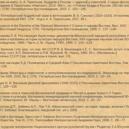
зия на книгу: А. А. Терентьев. Буддизм в России — царской и советской. Старые фото
дание А.Терентьева «Нартанг», 2014. 484 с., ил. // Учение Будды в России: 250 лет ин
 СПб.: Петербургское Востоковедение, 2015. С. 183—185.
-Петербургский буддийский храм в фотографиях В. А. Сансеро (1920–1924). Из коллек
 рукописей РАН. СПб.: Изд-е А. А. Терентьева, 2017. 96 с.
spects in the Doctrine of the Rāwxanī Movement // Страны и народы Востока. Вып. XXX.
Восточный Гиндукуш. СПб.: Петербургское Востоковедение, 1998. С. 137—148.
доярова Л. В. Реставрация берестяных документов Монгольской народной республики //
ики и проблемы истории культуры народов Востока. XXII годичная научная сессия Л
общения). 1988 г. Часть 2. М.: Наука, ГРВЛ, 1989. С. 120—123.
ононов / отв. ред.: чл.-кор. АН СССР В. А. Виноградов и Е. С. Лихтенштейн; вступ. ст
огр. сост. А.П. Векиловым и Л.М. Жуковой. М.: Наука, 1980. 64 с. (Материалы к
еных СССР. Сер. литературы и языка, вып. 13).
ное наследие Е.Д. Поливанова в Средней Азии // Письменные памятники Востока. Том
1—136.
ьфрам Эберхард и тюркология: о неопубликованном исследовании В. Эберхарда по тю
 Том XXIII, 2020, № 2. СПб.: Петербургское Востоковедение, 2020. С. 14—19.
йцев И. В. Васильев Дмитрий Дмитриевич (1946–2021) // Письменные памятники Восток
 С. 125—126.
кование снов в тюркской фольклорной традиции и «Китаб-и дедем Коркут» // Тюрко-
история и культура. Материалы международной научной конференции, посвященной 90
 Г. Кляшторного. М.: Наука — Восточная литература, 2019. С. 20—27.
лотин Д.П., Забияко А.П., Пан Т.А. «Маньчжурский клин»: история, народы, религии / П
П. Забияко. Благовещенск: Амурский гос. ун-т, 2005.
олай и Артемида Эфесская // Записки Восточного Отделения Императорского Русского
бщества. Том IX. СПб.: Типография Императорской Академии Наук, 1896. С. 69—77.
 курдских материалов Национального Центра рукописей Грузии / Редактор З.А.Юсупов