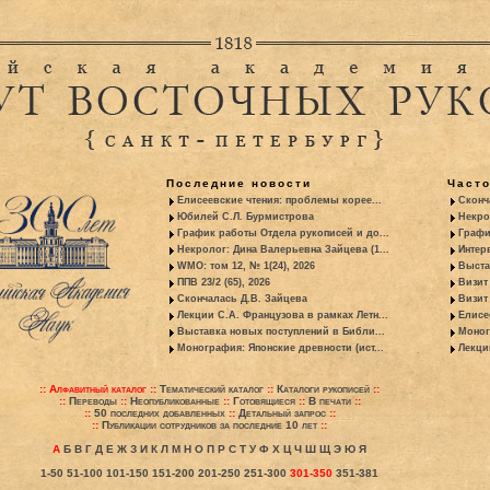
Последние новости
Част
Елисеевские чтения: проблемы корее...
Сконч
Юбилей С.Л. Бурмистрова
Некро
График работы Отдела рукописей и до...
Графи
Некролог: Дина Валерьевна Зайцева (1...
Интер
WMO: том 12, № 1(24), 2026
Выста
ППВ 23/2 (65), 2026
Визит
Скончалась Д.В. Зайцева
Визит 
Лекции С.А. Французова в рамках Летн...
Елисе
Выставка новых поступлений в Библи...
Моног
Монография: Японские древности (ист...
Лекци
::
Алфавитный каталог
::
Тематический каталог
::
Каталоги рукописей
::
::
Переводы
::
Неопубликованные
::
Готовящиеся
::
В печати
::
::
50 последних добавленных
::
Детальный запрос
::
::
Публикации сотрудников за последние 10 лет
::
А
Б
В
Г
Д
Е
Ж
З
И
К
Л
М
Н
О
П
Р
С
Т
У
Ф
Х
Ц
Ч
Ш
Щ
Э
Ю
Я
1-50
51-100
101-150
151-200
201-250
251-300
301-350
351-381