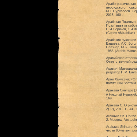
Арабографическая э
персидского, тюркс
М.С.Нуркабаев. Пер
2015. 160 с.
Арабская Псалтырь
Псалтырь) из собра
Н.И.Сериков, С.А.Фр
(Серия «Mirabilia»).
Арабские рукописи 
Бациева, А.С. Богол
Певзнер, М.Б. Пиот
1986. [Arabic Manusc
Аравийская старина
Ответственный реда
Аравия. Материалы 
редактор Г. М. Бауэ
Араи Хакусэки. «Оп
памятники Востока. 
Аракава Синтаро (荒
// Николай Невский
169.
Аракава С. О рисун
2(17), 2012. С. 44—
Arakawa Sh. On the D
2. Moscow: Vostochna
Arakawa Shintaro. O
честь 80-летия про