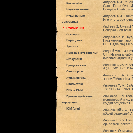
Андреев А.И. Рецен
Personalia
Санкт-Петербург: Из
Пандито Хамбо-лам.
Научная жизнь
Рукописные
Андреев А.И. Санкт
Института восточных
сокровища
Andreev S. Uwaysī A
Публикации
Центральная Азия. 
Лекторий
Андреева К. И., Ку
Периодика
Письменные памятн
СССР (доклады и со
Архивы
Андрей Николаевич К
Работа с рукописями
С.Н. Иванова; библи
биобиблиографии уч
Экскурсии
Андронов А.В. Науч
Продажа книг
4 (35), 2018. С. 11
Спонсорам
Аникеева Т. А. Вол
Аспирантура
эпосу // Mongolica.
Библиотека
Аникеева Т. А., За
18, № 1 (44), 2021.
ИВР в СМИ
Аникеева Т. А. Тол
Противодействие
монгольский мир: 
коррупции
со дня рождения С.
IOM (eng)
Аниховский С.Э., Бо
общей редакцией А.
Аничков Е. Св. Ник
Археологического О
Анкоси К. Описание