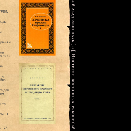
ГРВЛ,
роды
и
траны и
ьта
973. С.
ик.
 по
ейна
та для
ком
ентр
978. С.
65—78.